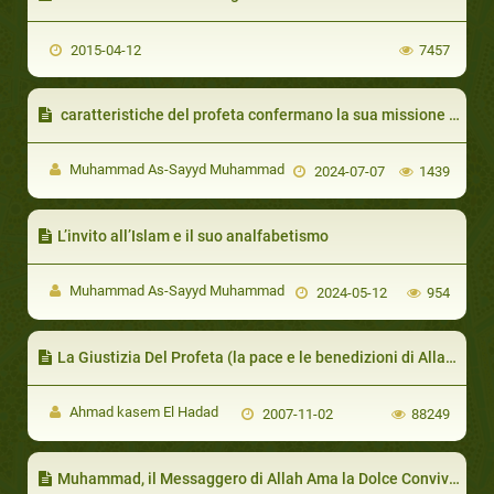
2015-04-12
7457
caratteristiche del profeta confermano la sua missione profetica
Muhammad As-Sayyd Muhammad
2024-07-07
1439
L’invito all’Islam e il suo analfabetismo
Muhammad As-Sayyd Muhammad
2024-05-12
954
La Giustizia Del Profeta (la pace e le benedizioni di Allah siano su di lui) Muhammad (la pace e le benedizioni di Allah siano su di lui) Con Le Mogli
Ahmad kasem El Hadad
2007-11-02
88249
Muhammad, il Messaggero di Allah Ama la Dolce Convivenza