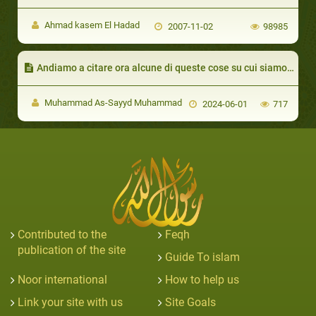
Ahmad kasem El Hadad
2007-11-02
98985
Andiamo a citare ora alcune di queste cose su cui siamo stati informati.
Muhammad As-Sayyd Muhammad
2024-06-01
717
Contributed to the
Feqh
publication of the site
Guide To islam
Noor international
How to help us
Link your site with us
Site Goals