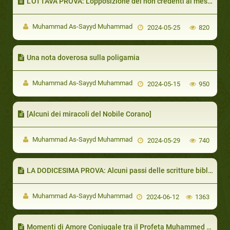
L’OTTAVA PROVA: L’opposizione dei non credenti al messaggero(s) e al suo messaggio e la vittoria concessagli da Allah
Muhammad As-Sayyd Muhammad
2024-05-25
820
Una nota doverosa sulla poligamia
Muhammad As-Sayyd Muhammad
2024-05-15
950
[Alcuni dei miracoli del Nobile Corano]
Muhammad As-Sayyd Muhammad
2024-05-29
740
LA DODICESIMA PROVA: Alcuni passi delle scritture bibliche confermano Muhammad(s) come profet (1/2)a
Muhammad As-Sayyd Muhammad
2024-06-12
1363
Momenti di Amore Coniugale tra il Profeta Muhammed ed ‘Aisha