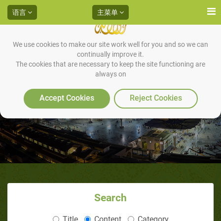
语言
主菜单
We use cookies to make our site work well for you and so we can
continually improve it.
The cookies that are necessary to keep the site functioning are
always on
先知的宽恕
Accept Cookies
Reject Cookies
Search
Title
Content
Category