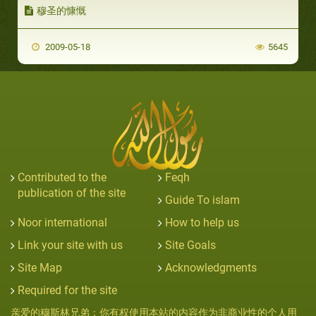
穆圣的慷慨
2009-05-18
5645
Contributed to the
Feqh
publication of the site
Guide To islam
Noor international
How to help us
Link your site with us
Site Goals
Site Map
Acknowledgments
Required for the site
亲爱的穆斯林兄弟：你有权使用本站的内容作为非商业性的个人用