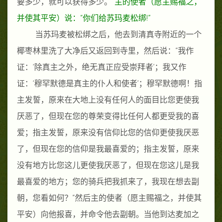
要多少，就可以获得多少。
”
主的使者（愿主赐福之，
并使其平安）说：
“
你们给苏玛麦松绑
!
”
当苏玛麦被松绑之后，他去到清真寺附近的一个
椰枣林里洗了大净后又返回到寺里，然后说：
“
我作
证：
‘
除真主之外，绝无真正应受崇拜者
’
；我又作
证：
‘
穆罕默德是真主的仆人和使者
’
；穆罕默德啊！指
主发誓，原来在大地上没有任何人的面目比您更使我
厌恶了，但现在您的尊荣变得比任何人都更受我的喜
爱；指主发誓，原来没有信仰比您的信仰更使我厌恶
了，但现在您的信仰是我最喜爱的；指主发誓，原来
没有地方比您这儿更使我厌恶了，但现在您这儿是我
最喜爱的地方；您的骑兵把我抓来了，我现在想去副
朝，您看如何？
”
然后主的使者
（愿主赐福之，并使其
平安）
向他报喜，并命令他去副朝。当他到达麦加之