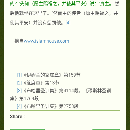
的？
’
先知（愿主赐福之，并使其平安）说：
‘
真主。
’
然
后他就坐在这里了。
”
然而主的使者
（愿主赐福之，并
使其平安）
并没有惩罚他。
[4]
摘自
www.islamhouse.com
[1]
《伊姆兰的家属章》第
159
节
[2]
《筵席章》第
13
节
[3]
《布哈里圣训集》第
4114
段，《穆斯林圣训
集》第
1764
段
[4]
《布哈里圣训集》第
2753
段
Share :