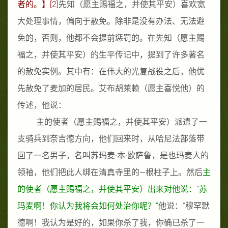
者的。
】
[2]
先知
（愿主赐福之，并使其平安）
喜欢宽
大处理事情，偏向于赦免。除非是没有办法、无法避
免的，否则，他都不会提前惩罚的。在先知
（愿主赐
福之，并使其平安）
的生平传记中，提到了许多著名
的赦免实例。其中有：在伟大的光复战役之后，他优
先赦免了麦加的居民。艾布胡莱赖（愿主喜悦他）的
传述，他说：
主的使者
（愿主赐福之，并使其平安）
派遣了一
支骑兵到奈吉德方向，他们回来时，从哈尼法部落带
回了一名男子，名叫苏玛麦
·
本
·
欧萨鲁，是也玛麦人的
领袖，他们把此人绑在清真寺里的
—
根柱子上。然后
主
的使者（愿主赐福之，并使其平安）出来对他说：
“
苏
玛麦啊！你认为我将会如何处治你呢？
”
他说：
“
穆罕默
德啊！我认为是好的，如果你杀了我，你确已杀了一