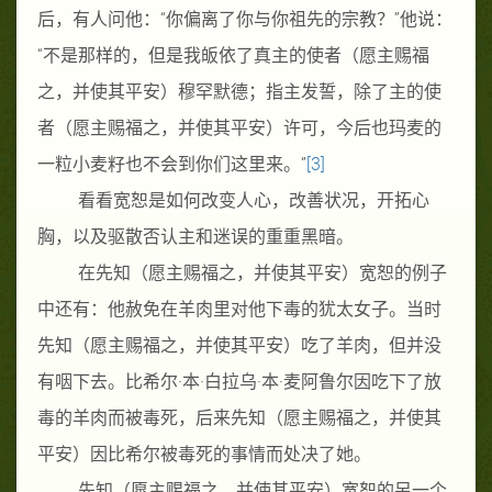
后，有人问他：
“
你偏离了你与你祖先的宗教？
”
他说：
“
不是那样的，但是我皈依了真主的使者
（愿主赐福
之，并使其平安）
穆罕默德；指主发誓，除了主的使
者
（愿主赐福之，并使其平安）
许可，今后也玛麦的
一粒小麦籽也不会到你们这里来。
”
[3]
看看宽恕是如何改变人心，改善状况，开拓心
胸，以及驱散否认主和迷误的重重黑暗。
在先知
（愿主赐福之，并使其平安）
宽恕的例子
中还有：他赦免在羊肉里对他下毒的犹太女子。当时
先知
（愿主赐福之，并使其平安）
吃了羊肉，但并没
有咽下去。比希尔
·
本
·
白拉乌
·
本
·
麦阿鲁尔因吃下了放
毒的羊肉而被毒死，后来先知
（愿主赐福之，并使其
平安）
因比希尔被毒死的事情而处决了她。
先知
（愿主赐福之，并使其平安）
宽恕的另一个