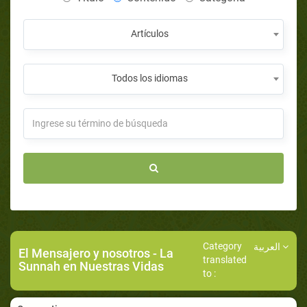
Artículos
Todos los idiomas
Category
العربية
El Mensajero y nosotros
- La
translated
Sunnah en Nuestras Vidas
to :