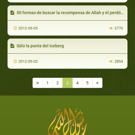
50 formas de buscar la recompensa de Allah y el perdón de los pecados
2012-09-05
3770
Sólo la punta del Iceberg
2012-09-02
2854
1
2
3
4
5