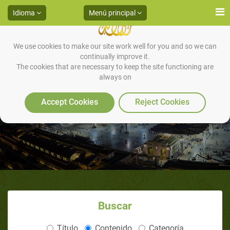
Idioma
Menú principal
We use cookies to make our site work well for you and so we can
continually improve it.
The cookies that are necessary to keep the site functioning are
always on
La Sunnah en Nuestras Vidas
Accept Cookies
Reject Cookies
Buscar
Título
Contenido
Categoría