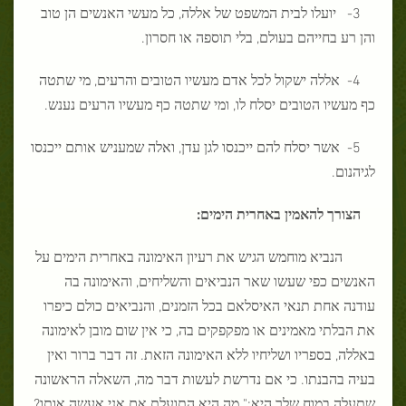
3- יועלו לבית המשפט של אללה, כל מעשי האנשים הן טוב
והן רע בחייהם בעולם, בלי תוספה או חסרון.
4- אללה ישקול לכל אדם מעשיו הטובים והרעים, מי שתטה
כף מעשיו הטובים יסלח לו, ומי שתטה כף מעשיו הרעים נענש.
5- אשר יסלח להם ייכנסו לגן עדן, ואלה שמעניש אותם ייכנסו
לגיהנום.
הצורך
להאמין
באחרית
הימים
:
הנביא מוחמש הגיש את רעיון האימונה באחרית הימים על
האנשים כפי שעשו שאר הנביאים והשליחים, והאימונה בה
עודנה אחת תנאי האיסלאם בכל הזמנים, והנביאים כולם כיפרו
את הבלתי מאמינים או מפקפקים בה, כי אין שום מובן לאימונה
באללה, בספריו ושליחיו ללא האימונה הזאת. זה דבר ברור ואין
בעיה בהבנתו. כי אם נדרשת לעשות דבר מה, השאלה הראשונה
שתעלה במוח שלך היא:" מה היא התועלת אם אני אעשה אותו?