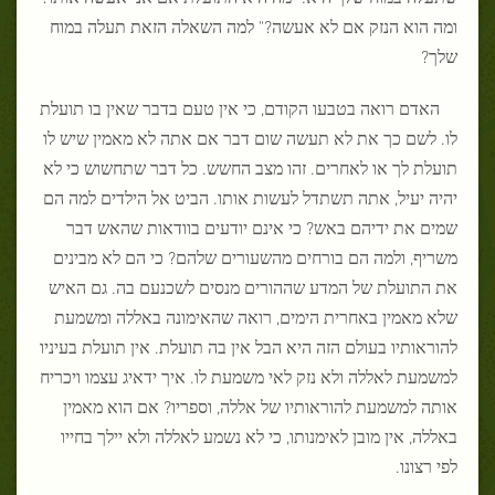
ומה הוא הנזק אם לא אעשה?" למה השאלה הזאת תעלה במוח
שלך?
האדם רואה בטבעו הקודם, כי אין טעם בדבר שאין בו תועלת
לו. לשם כך את לא תעשה שום דבר אם אתה לא מאמין שיש לו
תועלת לך או לאחרים. זהו מצב החשש. כל דבר שתחשוש כי לא
יהיה יעיל, אתה תשתדל לעשות אותו. הביט אל הילדים למה הם
שמים את ידיהם באש? כי אינם יודעים בוודאות שהאש דבר
משריף, ולמה הם בורחים מהשעורים שלהם? כי הם לא מבינים
את התועלת של המדע שההורים מנסים לשכנעם בה. גם האיש
שלא מאמין באחרית הימים, רואה שהאימונה באללה ומשמעת
להוראותיו בעולם הזה היא הבל אין בה תועלת. אין תועלת בעיניו
למשמעת לאללה ולא נזק לאי משמעת לו. איך ידאיג עצמו ויכריח
אותה למשמעת להוראותיו של אללה, וספריו? אם הוא מאמין
באללה, אין מובן לאימנותו, כי לא נשמע לאללה ולא יילך בחייו
לפי רצונו.