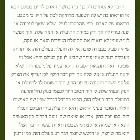
הדבר לא נסתיים רק כך, כי הכחשת האדם לחיים בעולם הבא
או הודאתו בה יש לה השפעה מרחיקת לכת על חייו, כי מטבע
בריאתו של האדם- כפי שהבהרנו לעיל- שלא ישאף לעבודה או
יפנה עורף לה אך ורק במידת התועלת או הנזק שלה. איך אפשר
למי שעיניו לא רואות את התועלת המיידית הזאת או נזקה,
שיהיה פעיל בעבודה טובה אין לה תועלת בעולם הזה, או יתרחק
מעבודה רעה שאינו פוחד שתביא לו נזק בעולם הזה? אבל מי
שעיניו רואות תוצאות הפעולות ולא יעמוד על מופעותיהן, שלא
יראה תועלת או נזק שלה אך ורק דבר חולף, לכן יעדיף את הצדק
על פני השקר והטובה על פני הרע, תוך תשומת לב לתועלת או
הנזק הנצחי שלה, לו היה הטוב חוזר לעצמו בנזק גדול והרעה
בתועלת רבה בעולם הזה, הביט בהבדל הגדול שבין שני האנשים
האלה. הטובה בעיני הראשון היא התועלת בחיי העולם הנכלה
הזה, כמו יזכה בהון, ארץ או יציאת שם, נועם דברים בין האנשים,
הונאה או שמחה או קצת מהשבעת תאוות נפשו. הרעה אצלו
היא מה שיווצר, או חושש שיווצר דבר רע בעולם הזה, כמו גרעון