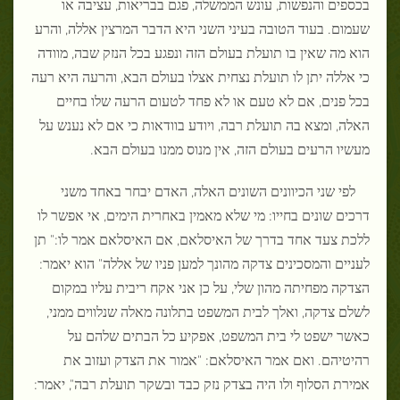
בכספים והנפשות, עונש הממשלה, פגם בבריאות, עציבה או
שעמום. בעוד הטובה בעיני השני היא הדבר המרצין אללה, והרע
הוא מה שאין בו תועלת בעולם הזה ונפגע בכל הנזק שבה, מוודה
כי אללה יתן לו תועלת נצחית אצלו בעולם הבא, והרעה היא רעה
בכל פנים, אם לא טעם או לא פחד לטעום הרעה שלו בחיים
האלה, ומצא בה תועלת רבה, ויודע בוודאות כי אם לא נענש על
מעשיו הרעים בעולם הזה, אין מנוס ממנו בעולם הבא.
לפי שני הכיוונים השונים האלה, האדם יבחר באחד משני
דרכים שונים בחייו: מי שלא מאמין באחרית הימים, אי אפשר לו
ללכת צעד אחד בדרך של האיסלאם, אם האיסלאם אמר לו:" תן
לעניים והמסכינים צדקה מהונך למען פניו של אללה" הוא יאמר:
הצדקה מפחיתה מהון שלי, על כן אני אקח ריבית עליו במקום
לשלם צדקה, ואלך לבית המשפט בתלונה מאלה שנלווים ממני,
כאשר ישפט לי בית המשפט, אפקיע כל הבתים שלהם על
רהיטיהם. ואם אמר האיסלאם: "אמור את הצדק ועזוב את
אמירת הסלוף ולו היה בצדק נזק כבד ובשקר תועלת רבה", יאמר: