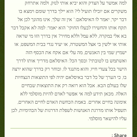
למה אמשר על הצדק והוא יביא אותי לנזק, ולמה אתרחק
משקרים אם יובילו תועיל לי? הוא יילך בדרך שומם וימצא בו
דבר יקר, יאמר לו האיסלאם:" אין זה שלך, אינו מהונך לכן אל
תקח אותו והחשירו לבעלו החוקי" הוא יאמר: למה לא אקבל דבר
בא אלי במקרה, ללא עמל וללא מחיר? אין בדרך הזו מי שראה
אותי או ילשין בי אצל המשטרה, או יעיד נגדי בבית המשפט, או
ישמיץ שמי בין האנשים, מה עלי אם אקח את הכסף הזה
ואשתמש בו לטובתי? ובסך הכל: האיסלאם מדריך אותו לדרך
הישר בכל צעדי חייו, והוא מתנגד לו, ובוחר רק בדרך שהוא ירצה
בו, כי הערך של כל דבר באיסלאם יהיה לפי התוצאות הנצחיות
שלו בעולם הבא. אבל הוא רואה רק את התוצאות שבחיים
האלה. מכאן תידע למה אי אפשר לאדם להיות מוסלמי ללא
אימונה בחיים אחרים. באמת הכחשת האדם לחיים האחרים,
תשפיל אותו מדרגת האנושות לשפלת הדרגות של הבהימיות, לכן
עליו להישאר מוסלמי.
Share :