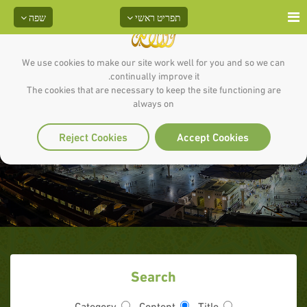
תפריט ראשי
שפה
We use cookies to make our site work well for you and so we can
continually improve it.
The cookies that are necessary to keep the site functioning are
always on
ההגנה על האיסלאם
Reject Cookies
Accept Cookies
Search
Category
Content
Title