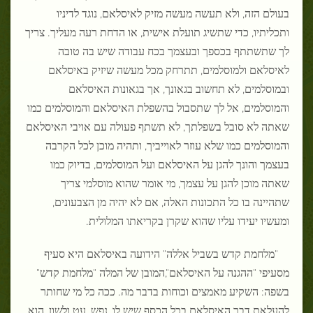
בעולם הזה, ולא תעשה מעשה מזיק לאיסלאם, נוגד לדיניו
ותכליתיו, כדי שתשיג תועלת אישית, או הדחת רעה מעליך. צריך
לך שתשתתף בכספך ובעצמך בכח עבודה שיש בה טובה
לאיסלאם ולמוסלמים, תתרחק מכל מעשה שיזיק באיסלאם
ובמוסלמים, לא תחשוב בגאונך, אך בגאונות האיסלאם
והמוסלמים, אל לך שתסבול בהשפלת האיסלאם והמוסלמים כמו
שאתה לא סובל בשפלתך, לא תשתף פעולה עם אויבי האיסלאם
והמוסלמים כמו שלא עוזר לאוייביך, ותהיה מוכן לכל הקרבה
בעצמך והונך להגן על האיסלאם ועל המוסלמים, בדיוק כמו
שאתה מוכן להגן על עצמך, מי אומר שהוא מוסלמי צריך
שתהיינה בו כל התכונות האלה, אם לא יהיה מן הצבעונים,
ומעשיו יעידו עליו שהוא שקרן בקריאתו המלולית.
"מלחמת קדש בשביל אללה" הידועה באיסלאם היא סעיף
מסעיפי "ההגנה על האיסלאם",המובן של המלה "מלחמת קדש"
בשפה: השקיע מאמצים וכוחות בדבר מה. ככה כל מי שחותר
להעלאת דבר האיסלאם בכל הכסף שיש לו, נפש, עט ולשון, הוא