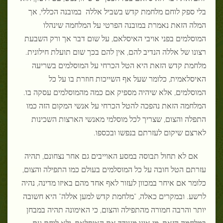
בלי ספק לוחם מלחמת קדש בשביל אללה במובנה הכללי, אך
המלה הזאת נאמרת במובנה הפרטי על המלחמה שינהלו
המוסלמים בפני אויבי האיסלאם, על שום דבר אך ורק השבעת
רצונו של אללה הנדיב להם, אין להם בכך שום תועלת חילונית.
מלחמת קדש הזאת היא הטל הכרחי על המוסלמים בשריעה
האיסלאמית, כלומר שעל אף השייכות חוזרת בו על כל
המוסלמים, אלא שיהיה מספיק אם כמה מהמוסלמים עסקה בו.
המלחמה הזאת נהפכה להטל הכרחי על אנשי המקום הזה כמו
התפלה והצום, שצריך לכל מוסלמי מאנשי הארצות השכינות
לארצם שיקום לעזרתם בנפשו ובכספו.
אם לא תחול תבוסה במסע האוייבים גם אחר נצחונם, תהיה
עזרתם הטל חובה על כל המוסלמים בעולם כמו התפילה והצום,
כלומר אם איחר במכוון לעזור לאף אחד מהם באיזו מדינה, נהיה
לרשע. ובמקרים כאלה, "מלחמת קדש למען אללה" היא חשובה
יותר והרבה חמורה מהתפילה והצום, כי האימונה תהיה במבחן
במלחמה הזאת, מי אינו מעודד את האיסלאם, ולא לוחם עם