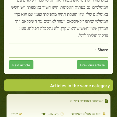
המוסלמים, גם בעתות האסונות, היינו חשוד באימנותו, ויש חשש
באיסלאם שלו, איזו תועלת תהיה מתפילתו וצומו אם הוא כך?
המוסלמי שיתנגד לאיסלאם ויעזור לאויבים נגד האיסלאם, זהו
המרדן שאין חשש שהוא שקרן, ולא נתקבלה תפילתו, צומו,
צדקהו ועליתו לרגל.
Share :
Next article
Previous article
Articles in the same category
האימונה באחרית הימים
אבו אל אעלא אלמוודודי
3219
2013-02-28