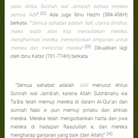
yaitu Ahlus Sunnah wal Jama'ah bahwa mereka
(
[2]
)
semua 'Adil
".
Ada juga Ibnu Hazm (384-456H)
berkata : "
Semua sahabat adalah 'ādil, utama diridhai,
maka wajib atas kita memuliakan mereka,
menghormati mereka, memohonkan ampunan untuk
(
[3]
)
mereka dan mencintai mereka
".
Dikuatkan lagi
oleh Ibnu Katsir (701-774H) berkata :
"Semua sahabat adalah
'ādil
menurut Ahlus
Sunnah wal Jamā'ah, karena Allah Subhānahu wa
Ta'āla telah memuji mereka di dalam Al-Qur'an dan
sunnah Nabi e -pun memuji prilaku dan ahklak
mereka. Mereka telah mengorbankan harta dan jiwa
mereka di hadapan Rasulullah e, dan mereka
(
[4]
)
mengharap ganjaran yang baik (dari Allah)".