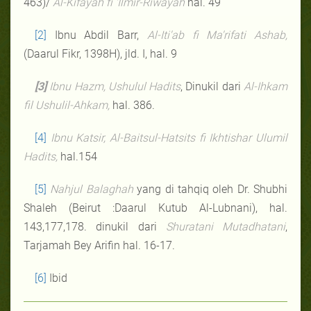
463)/
Al-Kifayah fi 'Ilmir-Riwayah
hal. 49
[2]
Ibnu Abdil Barr,
Al-Iti'ab fi Ma'rifati Ashab,
(Daarul Fikr, 1398H), jld. I, hal. 9
[3]
Ibnu Hazm, Ushulul Hadits
, Dinukil dari
Al-Ihkam
fil Ushulil-Ahkam,
hal. 386.
[4]
Ibnu Katsir, Al-Baitsul-Hatsits fi Ikhtishar Ulumil
Hadits,
hal.154
[5]
Nahjul Balaghah
yang di tahqiq oleh Dr. Shubhi
Shaleh (Beirut :Daarul Kutub Al-Lubnani), hal.
143,177,178. dinukil dari
Shuratani Mutadhatani
,
Tarjamah Bey Arifin hal. 16-17.
[6]
Ibid