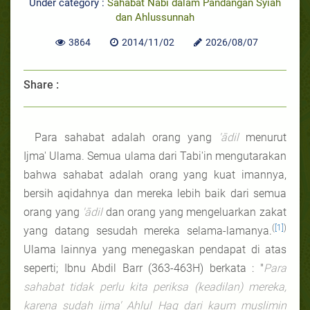
Under category :
Sahabat Nabi dalam Pandangan Syiah
dan Ahlussunnah
3864
2014/11/02
2026/08/07
Share :
Para sahabat adalah orang yang
'ādil
menurut
Ijma' Ulama. Semua ulama dari Tabi'in mengutarakan
bahwa sahabat adalah orang yang kuat imannya,
bersih aqidahnya dan mereka lebih baik dari semua
orang yang
'ādil
dan orang yang mengeluarkan zakat
(
[1]
)
yang datang sesudah mereka selama-lamanya.
Ulama lainnya yang menegaskan pendapat di atas
seperti; Ibnu Abdil Barr (363-463H) berkata : "
Para
sahabat tidak perlu kita periksa (keadilan) mereka,
karena sudah ijma' Ahlul Haq dari kaum muslimin