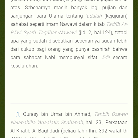
atas. Sebenarnya masih banyak lagi pujian dan
sanjungan para Ulama tentang
'adalah
(kejujuran)
sahabat seperti imam Nawawi dalam kitab
Tadrīb Ar-
Rāwi Syarh Taqrīban-Nawawi
(jld. 2, hal.124), tetapi
apa yang sudah disebutkan sebenarnya sudah lebih
dari cukup bagi orang yang punya bashirah bahwa
para sahabat Nabi mempunyai sifat
'ādil
secara
keseluruhan.
[1]
Qurasy bin Umar bin Ahmad,
Tanbih Dzawin
Najabahilla 'Adaalatis Shahabah,
hal. 23.; Perkataan
Al-Khatib Al-Baghdadi (beliau lahir thn. 392 wafat th