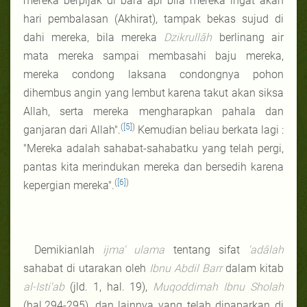
mereka berpijak di bara api bila mereka ingat akan
hari pembalasan (Akhirat), tampak bekas sujud di
dahi mereka, bila mereka
Dzikrullāh
berlinang air
mata mereka sampai membasahi baju mereka,
mereka condong laksana condongnya pohon
dihembus angin yang lembut karena takut akan siksa
Allah, serta mereka mengharapkan pahala dan
(
[5]
)
ganjaran dari Allah".
Kemudian beliau berkata lagi :
"Mereka adalah sahabat-sahabatku yang telah pergi,
pantas kita merindukan mereka dan bersedih karena
(
[6]
)
kepergian mereka".
Demikianlah
ijma' ulama
tentang sifat
'adālah
sahabat di utarakan oleh
Ibnu Abdil Barr
dalam kitab
al-Isti'ab
(jld. 1, hal. 19),
Muqoddimah Ibnu Sholah
(hal.294-295), dan lainnya yang telah dipaparkan di