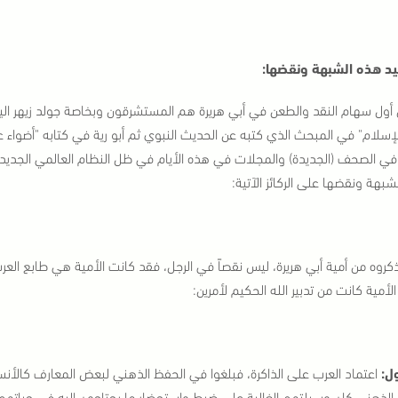
يد هذه الشبهة ونقضها:
 أول سهام النقد والطعن في أبي هريرة هم المستشرقون وبخاصة جولد زيهر اليه
لإسلام" في المبحث الذي كتبه عن الحديث النبوي ثم أبو رية في كتابه "أضواء على 
ي الصحف (الجديدة) والمجلات في هذه الأيام في ظل النظام العالمي الجديد (ا
شبهة ونقضها على الركائز الآتية:
ذكروه من أمية أبي هريرة، ليس نقصاً في الرجل، فقد كانت الأمية هي طابع العر
لأمية كانت من تدبير الله الحكيم لأمرين:
ول:
اعتماد العرب على الذاكرة، فبلغوا في الحفظ الذهني لبعض المعارف كالأنساب
الذهني كان وسيلتهم الغالبة على ضبط واستحضار ما يحتاجون إليه في حياتهم،