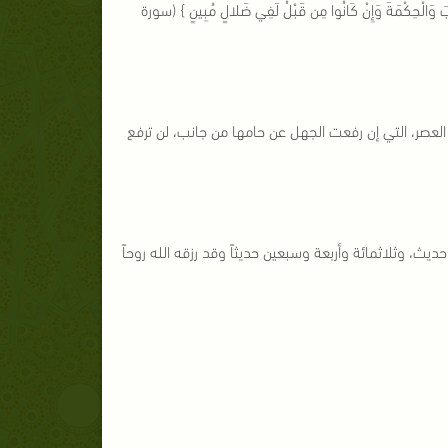
ْكِتَابَ وَالْحِكْمَةَ وَإِنْ كَانُوا مِن قَبْلُ لَفِي ضَلالٍ مُبِينٍ } (سورة
 العصر، التي إن رفعت الجهل عن حامها من جانب، لن ترفع
ث، وثلاثمائة وأربعة وسبعين حديثاً وقد رزقه الله روحاً