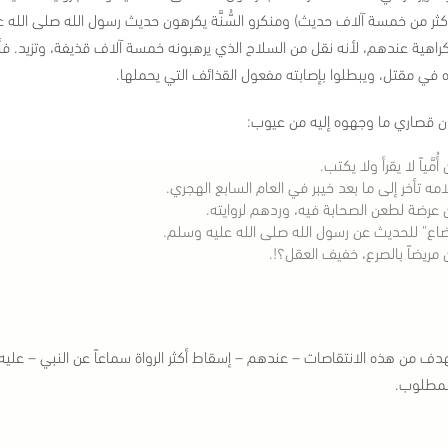
كثر من خمسة آلاف حديث) ومنكرو السُّنَّة يكرهون حديث رسول الله صلى الله عل
 كراهية عندهم، لأنه نقل من السلاح الذي يرهبونه خمسة آلاف قذيفة، وتزيد.
 في مقتل، ويبطلوا بإصابته مفعول القذائف التي يحملها.
ن قصاري ما وجهوه إليه من عيوب:
أُمَّياً لا يقرأ ولا يكتب.
امه تأخر إلى ما بعد خيبر في العام السابع الهجري.
ن عرضة لطعن الصحابة فيه، وردهم لروايته.
ضاع" للحديث عن رسول الله صلى الله عليه وسلم.
ن مريضاً بالصرع، خفيف العقل؟!.
هدف من هذه الانتقاصات – عندهم – إسقاط أكثر الرواة سماعاً عن النبي – عليه
لمطلوب.