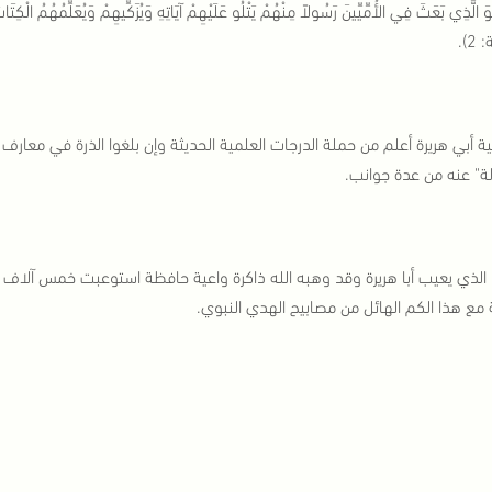
َ الَّذِي بَعَثَ فِي الأُمِّيِّينَ رَسُولاً مِنْهُمْ يَتْلُو عَلَيْهِمْ آيَاتِهِ وَيُزَكِّيهِمْ وَيُعَلِّمُهُمُ ال
2).
ة أبي هريرة أعلم من حملة الدرجات العلمية الحديثة وإن بلغوا الذرة في معارف
لة" عنه من عدة جوانب.
الذي يعيب أبا هريرة وقد وهبه الله ذاكرة واعية حافظة استوعبت خمس آلاف حدي
مع هذا الكم الهائل من مصابيح الهدي النبوي.