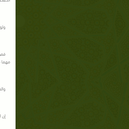
ولو
فمن 
مهما ط
والذ
إن 