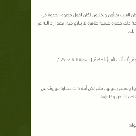
كان العرب يقرأون ويكتبون لكان لقول خصوم الدعوة في
 ذات حضارة علمية ظاهرة لا ينازع فيه، فقد أراد الله عز
لله.
ِمْ إِنَّكَ أَنْتَ الْعَزِيزُ الْحَكِيمُ } (سورة البقرة: 129).
علمها ومعلم رسولها، فلم تكن أمة ذات حضارة موروثة عن
ناجم الأرض وكنوزها.
اه: