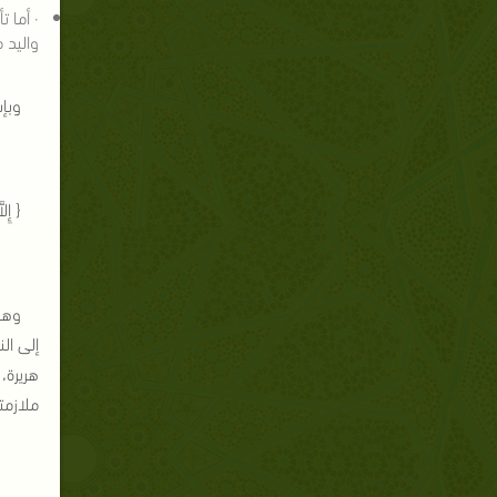
· أما 
واليد 
وبإ
{ إِل
وهم
إلى ال
هريرة،
ملازمت