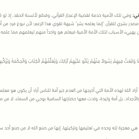
ني:
وفي تلك الأمية خدمة لقضية الإعجاز القرآني، وقطع لألسنة الحقد، إذ لو 
مصدر بشري للقرآن "إنما يعلمه بشر" شبهة تقوي هذا الزعم؛ لأن نبوغ فرد من أمة
 يهييء الأسباب لتلك الأمة الأمية فيعلم هو واحداً منهم ليعلمهم مما علمه ا
َنَا وَابْعَثْ فِيهِمْ رَسُولاً مِنْهُمْ يَتْلُو عَلَيْهِمْ آيَاتِكَ وَيُعَلِّمُهُمُ الْكِتَابَ وَالْحِكْمَةَ وَيُزَكِّيه
أراد الله لهذه الأمة التي أخرجها من العدم خير أمة للناس أراد أن يكون هو م
 والأجداد، بل أمة وليدة، ولدت معها حضارتها السامية بوحي من السماء، لا من م
 هي معجزة لله وحده في تعليمها وتزكيتها، إنها من صنع الله لا من صنع أحد سو