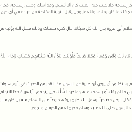
تأخر إسلامه فلا عيب فيه، العيب كان ألا يُسلم، وقد أسلم وحسن إسلامه، فكا
مع قلة ما كان يملك. والله عز وجل يقبل التوبة المخلصة من عباده في أي حين ت
سلام أبي هريرة بدل الله كل سيئاته حال كفره حسنات وذلك فضل الله يؤتيه من
اَّ مَن تَابَ وَآمَنَ وَعَمِلَ عَمَلاً صَالِحاً فَأُوْلَئِكَ يُبَدِّلُ اللَّهُ سَيِّئَاتِهِمْ حَسَنَاتٍ وَكَانَ اللّ
 يستكثرون أن يروي أبو هريرة عن الرسول هذا القدر من الحديث في أربع سنوات
نبي ما لم يقله أو يسمعه منه، ومنكرو السُّنَّة، حين يتهمون أبا هريرة هذا الا
 فكان الرجل مصاحباً لرسول الله خارج بيوته، حريصاً على السماع منه بل كان ملاز
ه للرسول صلى الله عليه وسلم مخرج له من الحرمان والجوع.