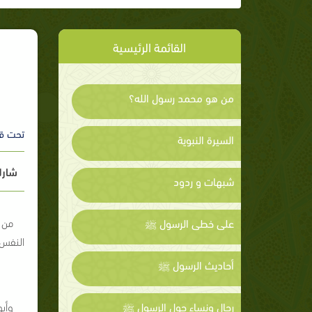
القائمة الرئيسية
من هو محمد رسول الله؟
تحت ق
السيرة النبوية
شارك
شبهات و ردود
من 
على خطى الرسول ﷺ
النفس 
أحاديث الرسول ﷺ
رجال ونساء حول الرسول ﷺ
وأب