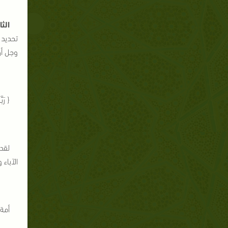
الثا
تحديد 
وجل أن
{ رَبّ
لقد 
الآباء
أمة