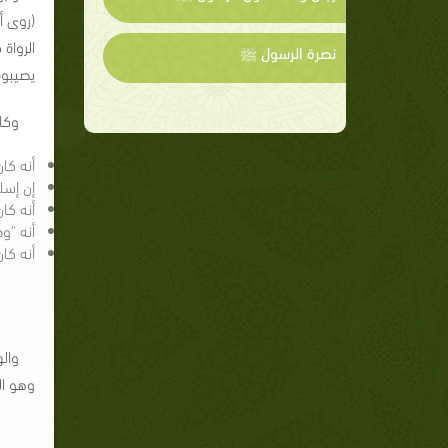
(روى أ
الرواة
نصرة الرسول ﷺ
يصيبوه
وكا
أنه كان 
إن إسل
أنه كا
أنه "و
أنه كا
وال
وهو ا