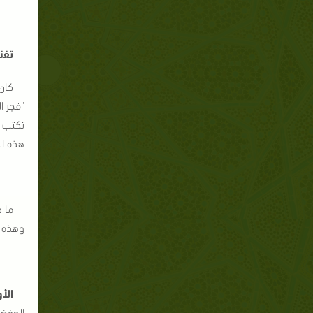
تفن
كان
"فجر ا
تكتب ف
هذه ال
ما 
وهذه ا
الأ
الحفظ 