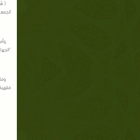
{ هُو
الجمعة: 
وأمي
"الجها
وما 
فقهية 