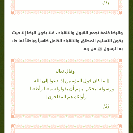
[1].
والرضا كلمة تجمع القبول والانقياد ، فلا يكون الرضا إلا حيث
يكون التسليم المطلق والانقياد الكامل ظاهراً وباطناً لما جاء
به الرسول ﷺ من ربه.
وقال تعالى
[إنما كان قول المؤمنين إذا دعوا إلى الله
ورسوله ليحكم بينهم أن يقولوا سمعنا وأطعنا
وأولئك هم المفلحون]
[2]