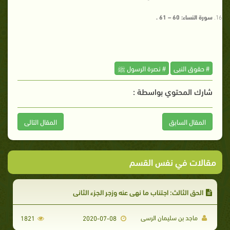
سورة النساء: 60 – 61 .
# حقوق النبى
# نصرة الرسول ﷺ
شارك المحتوي بواسطة :
المقال السابق
المقال التالى
مقالات في نفس القسم
الحق الثالث: اجتناب ما نهى عنه وزجر الجزء الثانى
ماجد بن سليمان الرسى
1821
2020-07-08