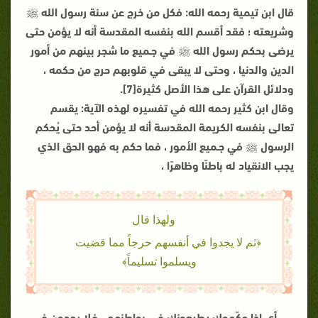
قال ابن تيمية رحمه الله: فكل من خرج عن سنة رسول الله ﷺ
وشريعته ؛ فقد أقسم الله بنفسه المقدسة أنه لا يؤمن حتى
يرضى بحكم رسول الله ﷺ في جـميع ما شجر بينهم من أمور
الدين والدنيا ، وحتى لا يبقى في قلوبهم حرج من حكمه ،
ودلائل القرآن على هذا الأصل كثيرة[7].
وقال ابن كثير رحمه الله في تفسيره لهذه الآية: يقسم
تعالى بنفسه الكريمة المقدسة أنه لا يؤمن أحد حتى يُحكم
الرسول ﷺ في جـميع الأمور ، فما حكم به فهو الحق الذي
يجب الانقياد له باطنًا وظاهرًا ،
ولهذا قال
﴿ثم لا يجدوا في أنفسهم حرجاً مما قضيت
ويسلموا تسليماً﴾
، أي إذا حكّموك يطيعونك في بواطنهم ، فلا يجدون في