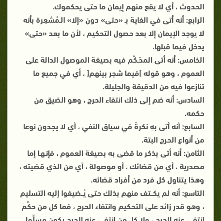
الحدوث ، أي لا يقع منهم إيمان ما حتى يحكموك.
الرابع: أنه أتى في الغاية بـ «حتى» دون «إلا» الـمُشعِرة بأنه
لا يوجد الإيمان إلا بعد حصول التحكيم ، لأن ما بعد «حتى»
يدخل فيما قبلها.
الخامس: أنه أتى المحَـكّم فيه بصيغة الموصول الدالة على
العموم ، وهو قوله ]فيما شجر بينهم[ ، أي في جميع ما
تنازعوا فيه من الدقيقة والجليلة.
السادس: أنه ضم إلى ذلك انتفاء الحرج ، وهو الضيق من
حكمه.
السابع: أنه أتى بهِ نكرةً في سياق النفي ، أي لا يجدون نوعا
من أنواع الحرج البتة.
الثامن: أنه أتى بذكر ما قضى به بصيغة العموم ، فإنـهـا إما
مصدرية ، أي من قضائك ، أو موصولة ، أي من الذي قضيته ،
وهذا يتناول كل فرد من أفراد قضائه.
التاسع: أنه لم يكــتف منهم بذلك حتى يُــضيفوا إليه التسليم
، وهو قدر زائد على التحكيم وانتفاء الحرج ، فما كل من حكَّم
انتفى عنه الحرج ، ولا كل من انتفى عنه الحرج يكون مسلِّما