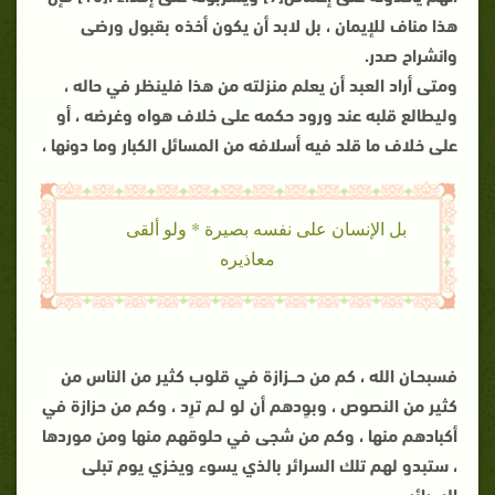
هذا مناف للإيمان ، بل لابد أن يكون أخذه بقبول ورضى
وانشراح صدر.
ومتى أراد العبد أن يعلم منزلته من هذا فلينظر في حاله ،
وليطالع قلبه عند ورود حكمه على خلاف هواه وغرضه ، أو
على خلاف ما قلد فيه أسلافه من المسائل الكبار وما دونها ،
بل الإنسان على نفسه بصيرة * ولو ألقى
معاذيره
فسبحـان الله ، كم من حـــزازة في قلوب كثير من الناس من
كثير من النصوص ، وبوِدهم أن لو لـم ترِد ، وكم من حزازة في
أكبادهم منها ، وكم من شجى في حلوقهم منها ومن موردها
، ستبدو لهم تلك السرائر بالذي يسوء ويخزي يوم تبلى
السرائر.