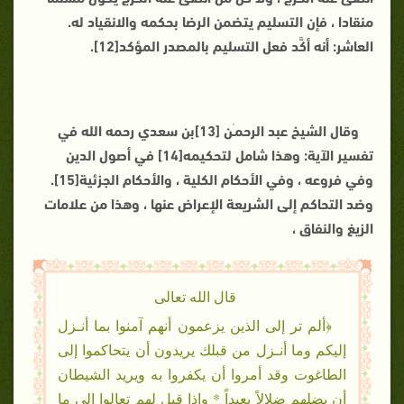
منقادا ، فإن التسليم يتضمن الرضا بحكمه والانقياد له.
العاشر: أنه أكَّد فعل التسليم بالمصدر المؤكد[12].
وقال الشيخ عبد الرحمـٰن [13]بن سعدي رحمه الله في
تفسير الآية: وهذا شامل لتحكيمه[14] في أصول الدين
وفي فروعه ، وفي الأحكام الكلية ، والأحكام الجزئية[15].
وضد التحاكم إلى الشريعة الإعراض عنها ، وهذا من علامات
الزيغ والنفاق ،
قال الله تعالى
﴿ألم تر إلى الذين يزعمون أنهم آمنوا بما أنـزل
إليكم وما أنـزل من قبلك يريدون أن يتحاكموا إلى
الطاغوت وقد أمروا أن يكفروا به ويريد الشيطان
أن يضلهم ضلالاً بعيداً * وإذا قيل لهم تعالوا إلى ما