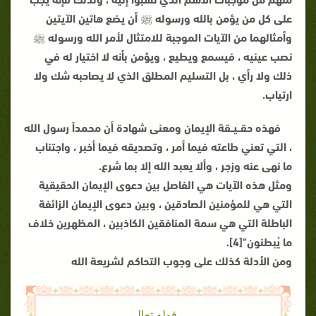
على كل من يؤمن بالله ورسوله ﷺ أن يضع هاتين الآيتين
وأمثالهما من الآيات الموجبة للامتثال لأمر الله ورسوله ﷺ
نصب عينيه ، فيسمع ويطيع ، ويؤمن بأنه لا اختيار له في
ذلك ولا رأي ، بل التسليم المطلق الذي لا يصاحبه شك ولا
ارتياب.
فهذه حقــيــقة الإيمان ومعنى شهادة أن محمداً رسول الله
، التي تعني طاعته فيما أمر ، وتصديقه فيما أخبر ، واجتناب
ما نهى عنه وزجر ، وألا يعبد الله إلا بما شرع.
ومثل هذه الآيات هي الفاصل بين دعوى الإيمان الحقيقية
التي هي للمؤمنين الصادقين ، وبين دعوى الإيمان الزائفة
الباطلة التي هي سمة المنافقين الكاذبين ، المظهرين خلاف
ما يُبطنون"[4].
ومن الأدلة كذلك على وجوب التحاكم لشريعة الله
قوله تعالى