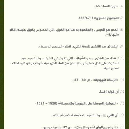
سورة النساء: 65 .
«مجموع الفتاوى» (28/471).
الحصر هو الحبس ، والمقصود به هنا هو الضيق ، لأن المحبوس يضيق بحبسه. انظر
«النهاية».
الإغماض هو التنقص لقيمة الشيء. انظر «المعجم الوسيط».
الإقذاء من القذى ، وهو الشوائب التي تكون في الشراب ، والمقصود هو
السكوت على الذل كما يشرب الإنسان من الماء الذي فيه شوائب وهو كاره لذلك ،
متصبر عليه.
«الرسالة التبوكية» ، ص 80 – 83 .
أي قوله
]فلا
[
.
«الصواعق المرسلة على الجهمية والمعطلة» (1520 – 1521).
أي النبي ﷺ ، والمقصود بتحكيمه تحكيم شريعته.
«التوضيح والبيان لشجرة الإيمان» ، ص 39 ، بتصرف يسير.