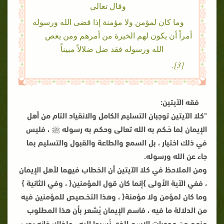
وقال تعالى
وما كان لمؤمن ولا مؤمنة إذا قضى الله ورسوله
أمراً أن يكون لهم الخيرة من أمرهم ومن يعص
الله ورسوله فقد ضل ضلالاً مبيناً
[3].
فقه الآيتين:
"كلا الآيتين توجبان التسليم الكامل والانقياد التام من أهل
الإيمان لِما حَـكم به الله تعالى وحكم به رسوله ﷺ ، فليس
في ذلك اختيار ، بل السمع والطاعة والقبول والتسليم بما
جاء عن الله ورسوله.
ومن الملاحظ في كلا الآيتين أن الخطاب فيهما لأهل الإيمان
، ففي الآية الأولى }إنما كان قول المؤمنين{ ، وفي الثانية }
وما كان لمؤمن ولا مؤمنة{ ، وهذا التخـصيص للمؤمنين فيه
من الدلالة ما فيه ، فاسم الإيمان يُشعر بأن هذا المطلوب
منهم من موجبات الاسم الذي نُسبوا إليه ، ولذلك فإنه يجب