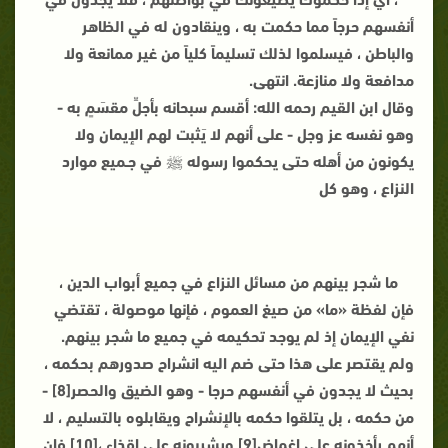
أنفسهم حرجاً مما حكمت به ، وينقادون له في الظاهر
والباطن ، فيسلموا لذلك تسليماً كلياً من غير ممانعة ولا
مدافعة ولا منازعة. انتهى.
وقال ابن القيم رحمه الله: أقسم سبحانه بأجلِّ مقسَمٍ به -
وهو نفسه عز وجل - على أنهم لا يَثبت لهم الإيمان ولا
يكونون من أهله حتى يحكموا رسوله ﷺ في جـميع موارد
النزاع ، وهو كل
ما شجر بينهم من مسائل النزاع في جميع أبواب الدين ،
فإن لفظة «ما» من صيغ العموم ، فإنها موصولة ، تقتضي
نفي الإيمان إذ لم يوجد تحكيمه في جميع ما شجر بينهم.
ولم يقتصر على هذا حتى ضم اليه انشراح صدورهم بحكمه ،
بحيث لا يجدون في أنفسهم حرجا - وهو الضيق والحصر[8] -
من حكمه ، بل يتلقوا حكمه بالإنشراح ويقابلوه بالتسليم ، لا
أنهم يأخذونه على إغماض[9] ويشربونه على إقذاء ،[10] فإن