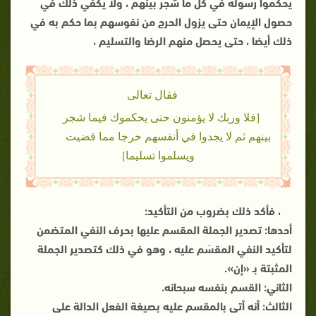
يحكموا رسوله في كل ما شجر بينهم ، ولا يكفي ذلك في
حصول الإيمان حتى يزول الحرج من نفوسهم بما حكم به في
ذلك أيضا ، حتى يحصل منهم الرضا والتسليم ،
فقال تعالى
[فلا وربك لا يؤمنون حتى يحكموك فيما شجر
بينهم ثم لا يجدوا في أنفسهم حرجا مما قضيت
ويسلموا تسليما]
، فأكد ذلك بضروب من التأكيد:
أحدها: تصدير الجملة المقسم عليها بحرف النفي المتضمن
لتأكيد النفي المقسَم عليه ، وهو في ذلك كتصدير الجملة
المثبتة بـ «إن».
الثاني: القسم بنفسه سبحانه.
الثالث: أنه أتى بالمقسم عليه بصيغة الفعل الدالة على