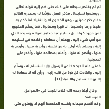
ثم لم يقتصر سبحانه على ذلك حتى ضم إليه قوله تعالى
]ويسلموا تسليما[ ، فذكر الفعل مؤكِّدا له بمصدره القائم
مقام ذكره مرتين ، وهو الخضوع له والانقياد لما حَكم به
طوعا ورضا وتسليما ، لا قهرا ومصابرة ، كما يُسلِّم المقهور
لمن قهره كَـرها ، بل تسليم عبد مطيع لمولاه وسيده الذي
هو أحب شيء إليه ، ويعلم أن سعادته وفلاحه في تسليمه
إليه ، ويعلم بأنه أولى به من نفسه ، وأبر به منها ، وأرحم به
منها ، وأنصح له منها ، وأعلم بمصالحه منها ، وأقدر على
تحصيلها.
فمتى علم العبد هذا من الرسول ﷺ ؛ استسلم له ، وسلَّم
إليه ، وانقادت كل ذرة من قلبه إليه ، ورأى أنه لا سعادة له
إلا بهذا التسليم والانقياد[11].
وقال أيضا رحمه الله كلاما نفيسا في «الصواعق
المرسلة»:
وقد أقسم سبحانه بنفسه المقدسة أنهم لا يؤمنون حتى