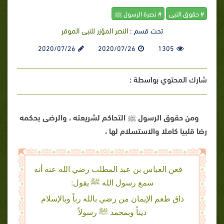
# حقوق النبى
# نصرة الرسول ﷺ
تحت قسم :
النصر المؤزر للنبى الموقر
2020/07/26
2020/07/26
1305
شارك المحتوي بواسطة :
ومن حقوق الرسول ﷺ التحاكم لشريعته ، والرضى بحكمه
رضا قلبيا كاملا والاستسلام لها ،
فعن العباس بن عبد المطلب رضي الله عنه أنه
سمع رسول الله ﷺ يقول:
ذاق طعم الإيمان من رضي بالله رباً وبالإسلام
ديناً وبمحمد ﷺ رسولاً