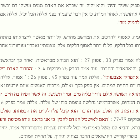
ספיק שיגיד "היה" והוא יהיה. זה שברא את האדם ממים ועשהו דם ובשר 
ותושנית לאחר המוות, כי אין דבר שיעמוד בפני אללה הכל יכול. אללה אמרבפרק 6 פסוק 
לחמוק מזה
".
גמה, לאסוף ולהרכיב את המחשב מחדש, קל יותר מאשר לייצראותו בהתחל
תו בכל חלקיו, קל לו יותר לאסוף חלקים אלה, עצמותיו ואבריו ועורוודמו א
אללה אמר בפרק 30 , פסוק 27 : "הוא הבורא מבראשית, ו
הואהאדיר והחכם". עוד אמר בפרק 75 פסוקים 3-4 : "
הסבור האדם כילע
 אתפרקי אצבעותיו
". אללה אמר עוד בפרק 5
ום תחיית המתים. אין ספק בכך, ואולם, מרבית האנשים אינם יודעים זאת".ובפרק 41 , פסק 39 , 
אה תשושה,אולם נוריד עליה מים, ומיד תשגשג. זה אשר הפיח בה חיים, יח
 המתים, אשרבדמיונו נחלשה עוצמת כוחו של אללה. אללה אמר בפרק 16 , פסוק 38 :"
את המת. אך אולם,הפוך הדבר. הוא קיבל עליו לקיים את הבטחתו, ואולם 
האם לאישכיל האדם להבין, כי אנו בראנו אותו מטיפת זרע?
ברא, והביא לנו משל באמרו:מי יכול להחיות עצמות מתפוררות? אמור, יחי
 כופרי קורייש היו שואלים הרבה,בצחוק וגיחוך, על תחיית המתים.