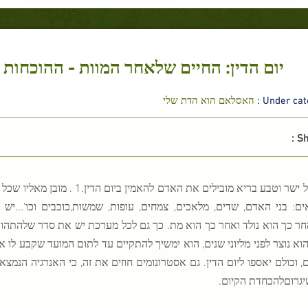
יום הדין: החיים שלאחר המוות - ההוכחות הלוג
Under cate
האסלאם הוא הדת שלי
Sh
שכל ישר וטבע בריא מובילים את ה
ים: בני האדם, שדים, מלאכים, צמחים, עופות, שמשות,כוכבים וכו'...
ר כך הוא נולד ואחר כך הוא מת. כך גם לכל מערכת יש את סדר שלהתהוות,
 הוא נוצר לפני מליוני שנים, הוא ימשיך להתקיים עד לתום המועד שקבע לו אל
 וכולם יאספו ליום הדין. גם אסטרונומים חוזים את זה, כי האנרגיה הנמ
יגרוםלהכחדת הקיום.