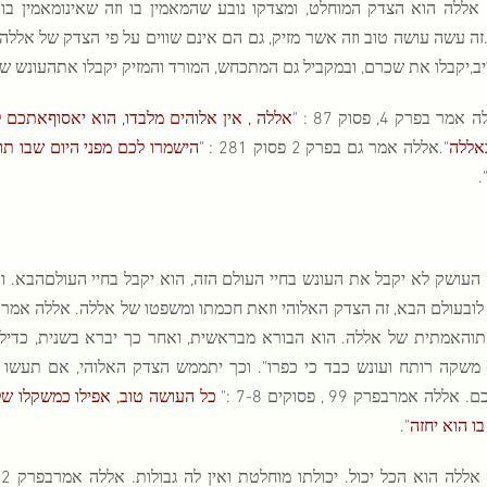
. אללה הוא הצדק המוחלט, ומצדקו נובע שהמאמין בו וזה שאינומאמין בו
זה עשה עושה טוב וזה אשר מזיק, גם הם אינם שווים על פי הצדק של אללה.
יב,יקבלו את שכרם, ובמקביל גם המתכחש, המורד והמזיק יקבלו אתהעונש ש
אמר בפרק 4, פסוק 87 : "
אללה , אין אלוהים מלבדו, הוא יאסוףאתכם ל
אללה
".אללה אמר גם בפרק 2 פסוק 281 : "
הישמרו לכם מפני היום שבו תוח
"
העושק לא יקבל את העונש בחיי העולם הזה, הוא יקבל בחיי העולםהבא. ואם
והאמתית של אללה. הוא הבורא מבראשית, ואחר כך יברא בשנית, כדילהש
משקה רותח ועונש כבד כי כפרו". וכך יתממש הצדק האלוהי, אם תעשו 
ללה אמרבפרק 99 , פסוקים 7-8 :"
כל העושה טוב, אפילו כמשקלו של 
 בו הוא יחזה
"
.