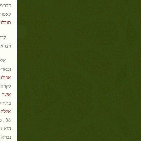
דבר,מ
לאסוף א
תוכלו 
לדו
ויצראו
ובארץ ,ו
אפילו
לקראת י
אשר תר
בתחיית
אללה 
36 , פסוקים 77-79 : "
הוא נ
נברא".