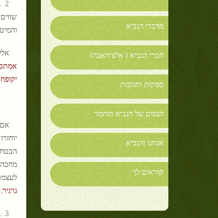
2 
שווים.
מדברי הנביא
והמיט
אללה 
חברי הנביא ( אלצ'חאבּה)
אמתכ
יקופח
.
ספקות ותגובות
הנסים של הנביא מוחמד
אם 
אנחנו והנביא
הבטחת
מחכה 
קוראים לך
לעצמכם. א
גרגיר,
3 . אללה הוא הכל יכול. יכולתו מוחלטת ואין לה גבולות. אללה אמרבפרק 2 פסוק 20 : "