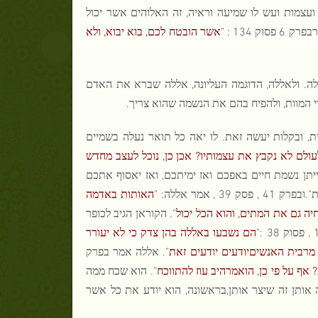
ועצמות ועש לו שמיעה וראיה, זה האלוהים אשר יכול
134 : "
אשר הובטח לכם, בוא יבוא, ולא
ה. ולאללה, הדוגמה העליונה, אללה שברא את האדם
חרי המוות, ולהפיח בהם את הנשמה שהוא צריך.
אחר כך יבראשנית, ובקלות יעשה זאת. לו יאה כל תואר נעלה בשמיים
ולם לא נקבץ את עצמותיו? אכן כן, נוכל לעצב מחדש
4 , פסוק 26 : " אמור, אללהייתן נשמת חיים באפכם ואז ימיתכם, ואז יאסוף אתכם
אמר אללה: "
האותות באדמה
יה גם את המתים, והוא הכל יכול
". הקוראן הגיב לכופר
הם נשבעו באללה בהן צדק כי לא יעורר
מרבית האנשיםיודעים יודעים זאת
". אללה אמר בפרק
 אף על פי כן, הואמרהיב עוז להתווכח
". הוא שכח ממה
ה אותן זה שיצר אותן,בראשונה, הוא יודע את כל אשר