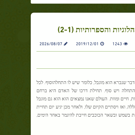
יות והספרותיות (2-1)
2026/08/07
2019/12/01
1243
אדם להאמין ביום הדין.1 . מובן מאליו שכל דבר שנברא הוא מוגבל, כלומר שיש לו התחלהוסוף. לכל
יש התחלה ויש סוף. תחילת דרכו של האדם היא ברחם
 חיים ומוות. העולם שאנו נמצאים הוא הוא גם מוגבל
לה, ואז ויסתיים הקיום שלו, ולאחר מכן יגיע יום תחיית
צאת בשמש ובשאר הכוכבים חייבת להיגמר באחד הימים,