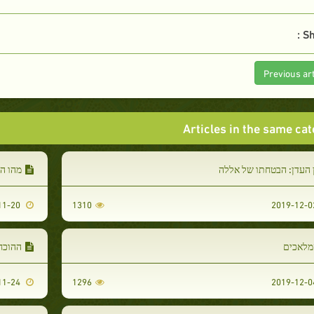
Sh
Previous art
Articles in the same ca
 העדן: הבטחתו של אללה
מהו ה
2019-11-20
1310
מלאכים
ההוכח
2019-11-24
1296