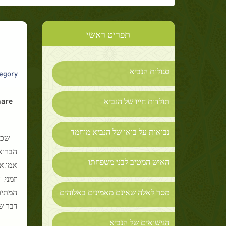
תפריט ראשי
סגולות הנביא
gory :
are :
תולדות חייו של הנביא
נבואות על בואו של הנביא מוחמד
הברוא
האיש המטיב לבני משפחתו
אמו,אח
וזמני,
מסר לאלה שאינם מאמינים באלוהים
המתים,
דבר ש
הנישואים של הנביא