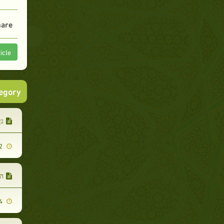
are :
icle
tegory
גן
2019-12-02
ה
2019-12-04