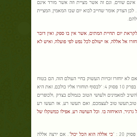
 אינם שווים, וגם זה אשר מציית וזה אשר מורד אינם
 לכן הצדק אומר שחייב לבוא יום שבו המאמין, המציית
להם.
קראת יום תחיית המתים, אשר אין בו ספק, ואין דובר
זרו אל אללה, אז ישולם לכל נפש לפי פועלה, ואיש לא
 לא יוחזרו זכויות העשוק בחיי העולם הזה, הם בטוח
יוחזרו לובעולם הבא, זה הצדק האלוהי וזאת חכמתו ומשפטו של אללה. אללה אמר בפרק 10 פסוק 4: "לבסוף תוחזרו אליו כולכם, זאת היא
יב למאמינים ולעושי הטוב כגמולם בצדק ,ולכופרים
טוב,תעשו טוב לעצמכם, ואם תעשו רע, אז תעשו רע
גרגיר, הואיחזה בו. וכל העושה רע, אפילו כמשקלו של
כי אללה הוא הכל יכול
". אם ירצה אללה