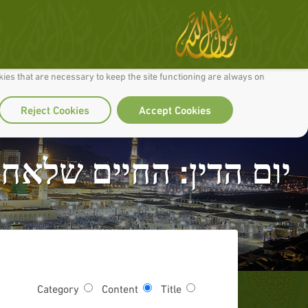
 to make our site work well for you and so we can continually improve it.
ies that are necessary to keep the site functioning are always on
Reject Cookies
Accept Cookies
יום הדין: החיים שלאחר 
Category
Content
Title