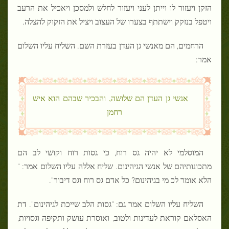
הזקן ויעזור לו וייתן לעני ויעזור לחלש ולמסכן ויאכיל את הרעב
ויטפל בנזקק וישתתף בצערו של העצוב ויציל את הזקוק להצלה.
הרחמים, הם מאנשי גן העדן בעזרת השם. השליח עליו השלום
אמר:
אנשי גן העדן הם שלושה, והבכיר שבהם הוא איש
רחמן
המוסלמי לא יהיה גס רוח, כי גסות רוח וקושי לב הם
מתכונותיהם של אנשי הגיהינום. שליח אללה עליו השלום אמר: "
הלא אומר לכ מי בגיהינום? כל אדם גס רוח וגס דיבור".
השליח עליו השלום אמר גם: "גסות הלב שייכת לגיהינום". דת
האסלאם קוראת לעדינות ולטוב, ואוסרת עושק ותקיפה וגסויות,