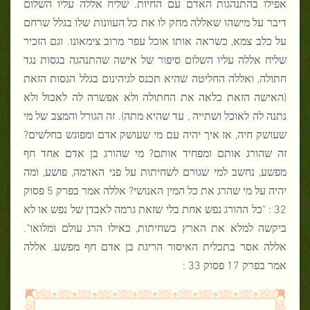
אפילו בהתנהגות האדם עם החיות. שליח אללה עליו השלום
דיבר על מישהו שאללה מחק לו את כל העוונות שלו בגלל שרחם
על כלב צמא, כשראה אותו אוכל עפר מרוב צימאונו. וגם הזכיר
שליח אללה עליו השלום סיפור של אישה שהתנהגה בגסות נגד
חתולה, ואללה החליטה שהיא תכנס לגיהינום בגלל הגסות הזאת
(האישה הזאת כלאה את החתולה ולא אפשרה לה לאכול ולא
נתנה לה לאוכל ושתייה , עד שהיא מתה). זה הגורל והמצב של מי
שעושק חיה, אז איך יהיה עם מי שעושק אדם ומפוגש בחלשים?
זה שהורג אותם ומפחיד אותם? מי שהורג בן אדם אחד חף
מפשע, נחשב למי שגורם לשחיתות על פני האדמה, פושע, ומה
יהיה על מי שהרג את כל המין האנושי? אללה אמר בפרק 5 פסוק
32 : "כל ההורג נפש אחת בלי שזאת גרמה לאבדן של נפש או לא
ביקשה למלא את הארץ בשחיתות, כאילו הרג עולם ומלואו".
אללה אסר בתכלית האיסור הריגת בן אדם חף מפשע. אללה
אמר בפרק 17 פסוק 33 :