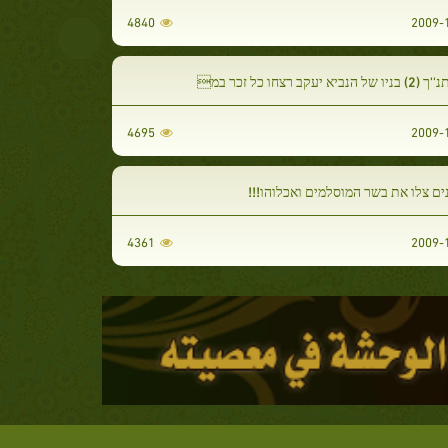
4840
נביא יעקב רצחו כל זכר במ
4695
ם צלו את בשר המוסלמים ואכלוהו!!!
4361