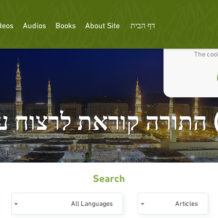
דף הבית
About Site
Books
Audios
deos
We use cookies
The cook
Search
All Languages
Articles