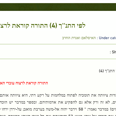
לפי התנ''ך (4) התורה קוראת לרצוח עובדי האלילים
Under cate
האיסלאם ואגדת החרב
Sh
התנ''ך (4)
התורה קוראת לרצוח עובדי האלי
דות ציוותה את תומכיה לפתוח במלחמות על רקע דתי, היא ציוותה אותם 
ים, לא זה ורק אלא גם להפקיע את אדמותיהם. ובספר במדבר יש הוכ
עברים את-הירדן אל-ארץ כנען: 52 והורשתם את-כל-ישבי