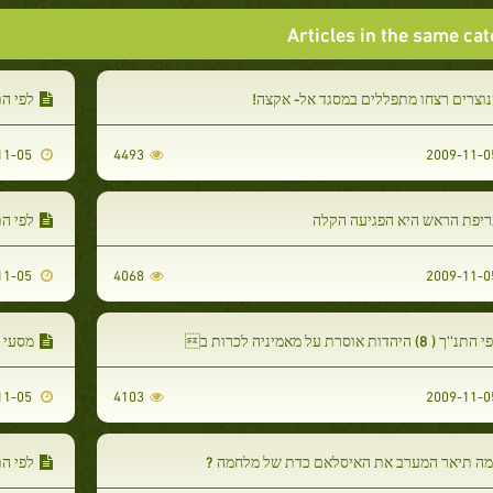
Articles in the same ca
וצרים רצחו מתפללים במסגד אל- אקצה!
לפי התנ''ך ( 7) הלוחמים
2009-11-05
4493
ריפת הראש היא הפגיעה הקלה
לפי התנ''ך ( 6) התנ''ך 
2009-11-05
4068
תנ''ך ( 8) היהדות אוסרת על מאמיניה לכרות ב
מסעי ה
2009-11-05
4103
מה תיאר המערב את האיסלאם כדת של מלחמה ?
לפי התנ''ך (1) _ האם