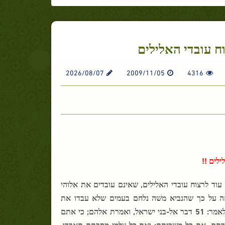
2026/08/07
2009/11/05
4316
לים !!
עוד לרצוח עובדי האלילים, שאינם עובדים את אלוהי
חה על כך שהנביא משׁה נלחם בעמים שלא עבדו את
האלוהים! במדבר נאמר: " 50 וידבר יהוה אל-משה בערבת מואב; על-ירדן ירחו לאמר: 51 דבר אל-בני ישראל, ואמרת אלהם; כי אתם
 הארץ מפניכם, ואבדתם, את כל-משכיתם; ואת כל-צלמי מסכתם תאבדו,