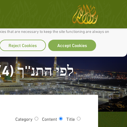
 to make our site work well for you and so we can continually improve it.
ies that are necessary to keep the site functioning are always on
Reject Cookies
Accept Cookies
לפי התנ''ך (4) התורה קוראת לרצוח עובדי האלילים
Category
Content
Title