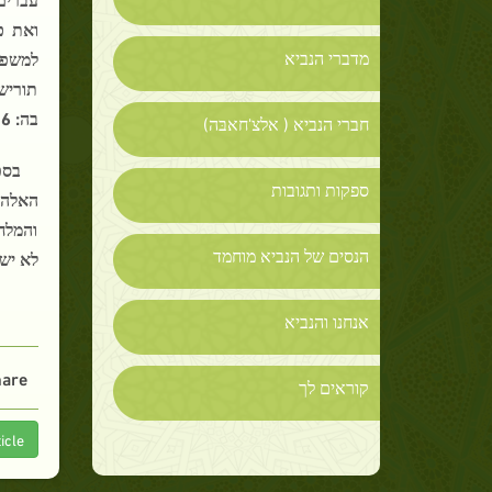
מדברי הנביא
תוריש
בה: 56 והיה, כאשר דמיתי לעשות להם אעשה לכם:" ( במדבר 33 : 50 – 56 ) .
חברי הנביא ( אלצ'חאבּה)
ספקות ותגובות
והמלחמ
הנסים של הנביא מוחמד
לא יש
אנחנו והנביא
are :
קוראים לך
icle