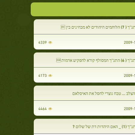
 היהודים לא מבחינים בין 
4339
המסולף קורא להפקיע אדמות 
4173
צלב ... טבח נוצרי לחסל את האיסלאם
4464
 היהדות דת של שלום ?