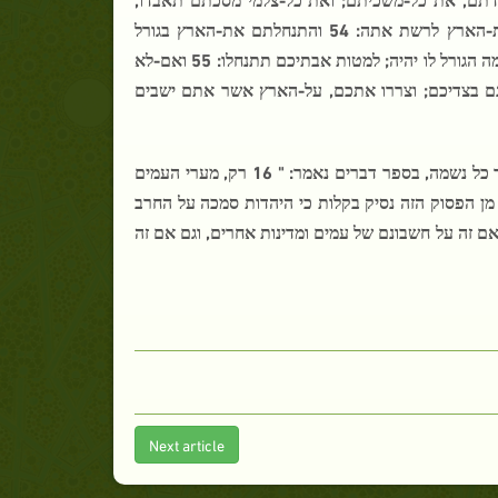
ואת כל-במתם תשמידו: 53 והורשתם את-הארץ וישבתם-בה; כי לכם נתתי את-הארץ לרשת אתה: 54 והתנחלתם את-הארץ בגורל
למשפחתיכם, לרב תרבו את-נחלתו ולמעט תמעיט את-נחלתו, אל אשר-יצא לו שמה הגורל לו יהיה; למטות אבתיכם תתנחלו: 55 ואם-לא
ינם בצדיכם; וצררו אתכם, על-הארץ אשר אתם ישבים
בספר דברים יש גם הוראה בהירה וברורה להשמיד מדינות ועמים, ולא להשאיר כל נשמה, בספר דברים נאמר: " 16 רק, מערי העמים
אשר יהוה אלהיך, נתן לך נחלה; לא תחיה כל-נשמה:" ( דברים 20 : 16 ). מן הפסוק הזה נסיק בקלות כי היהדות סמכה על החרב
אם זה על חשבונם של עמים ומדינות אחרים, וגם אם זה
Next article