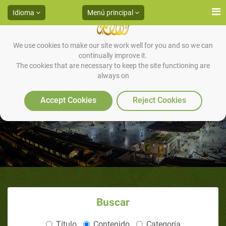
Idioma
Menú principal
We use cookies to make our site work well for you and so we can
continually improve it.
The cookies that are necessary to keep the site functioning are
always on
Los Derechos del Empleador
Accept Cookies
Reject Cookies
Buscar
Título
Contenido
Categoría