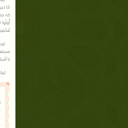
کا ذبی
کہ حضرت
أُوتُوا ا
مُحْصِنِي
ترجم
مسلمان
نا آشن
لیکن
ک
د
ع
ن