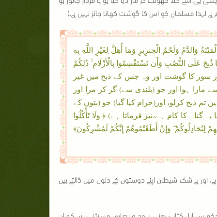
رام ہے لہذا مسلمان کو اس کا گوشت کھانا جائز نہیں ہے۔)
مُ وَلَحْمُ الْخِنزِيرِ وَمَا أُهِلَّ لِغَيْرِ اللَّهِ بِهِ
َمَا ذُبِحَ عَلَى النُّصُبِ وَأَن تَسْتَقْسِمُوا بِالْأَزْلَامِ ۚ ذَٰلِكُمْ
ار اور خون اور سور کا گوشت اور وہ جس کے ذبح میں غیر
سے مارا ہوا اور جو (بلندی سے) گر کر مرا اور
تم ذبح کرلو، اور(حرام کیا گیا) جو (بتوں کے
ناہ کا کام ہے،نیز فرماتا ہے) ﴿ وَلَا تَأْكُلُوا
ائِهِمْ لِيُجَادِلُوكُمْ ۖ وَإِنْ أَطَعْتُمُوهُمْ إِنَّكُمْ لَمُشْرِكُونَ﴾
 ہے، اور بے شک شیطان اپنے دوستوں کے دلوں میں ڈالتے ہیں
س حکم سے اہل کتاب یعنی یہود و نصاری مستثنی ہیں کہ ان