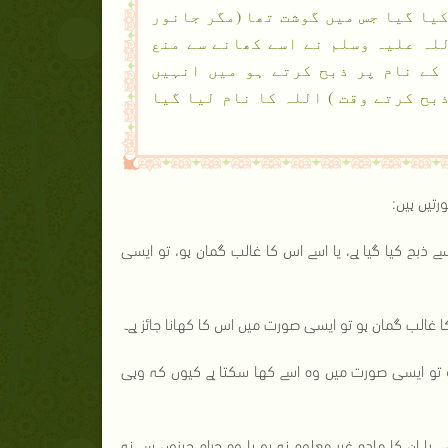
کیا گیا جس میں گوشت تھا (مگر جانور
للہ علیہ وسلم نے اسے کھانے سے منع
 کے نام پر ذبح کرتے ہو میں انہیں
بح کرتے وقت ) اللہ کا نام لیا گیا
رتیں ہیں:
ذبح کیا گیا ہے، یا اسے اس کا غالب گمان ہو، تو ایسی
ا غالب گمان ہو تو ایسی صورت میں اس کا کھانا جائز ہے۔
 تو ایسی صورت میں وہ اسے کھا سکتا ہے کیوں کہ وہی
ا ان کا مادہ غیر معلوم نہ ہو یا وہ حرام چیزوں سے نہ