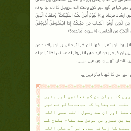
بح کیا ہو (اور ذبح کرتے وقت اللہ عزوجل کا نام لیا ہو نہ
ے:﴿الْيَوْمَ أُحِلَّ لَكُمُ الطَّيِّبَاتُ ۖ وَطَعَامُ الَّذِينَ
َ الَّذِينَ أُوتُوا الْكِتَابَ مِن قَبْلِكُمْ إِذَا آتَيْتُمُوهُنَّ أُجُورَهُنَّ
فِي الْآخِرَةِ مِنَ الْخَاسِرِينَ﴾(سورہ ٔمائده:5)
ل ہوا، اور تمہارا کھانا ان کے لئے حلال ہے، اور پاک دامن
 ان کے مہر دو قید میں لاتے ہوئے نہ مستی نکالتے اور نہ
ں نقصان اٹھانے والوں میں سے ہے۔
سے اس کا کھانا جائز نہیں ہے۔
ان جانوروں کا بیان جن کو تھانوں اور بتوں
 عقبہ نے بتایا کہ مجھے سالم نے خبر
سنا اور ان سے رسول اللہ صلی اللہ
د بن عمرو بن نوفل سے مقام بلدح کے
 پہلے کا زمانہ ہے۔، تو آپ صلی اللہ