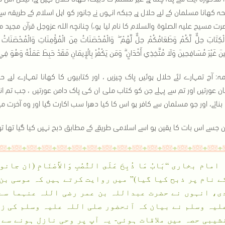
حہ کھانا مسلمان کے لیے حلال ہے جبکہ انہوں نے جانور کو اہل اسلام کے طریقہ سے ذ
 مسیح علیہ الصلوۃ والسلام کا نام لیا ہو،) چنانچہ اللہ عزوجل قرآن مجید میں ارشاد فرماتا ہ
لْكِتَابَ حِلٌّ لَّكُمْ وَطَعَامُكُمْ حِلٌّ لَّهُمْ ۖ وَالْمُحْصَنَاتُ مِنَ الْمُؤْمِنَاتِ وَالْمُحْصَنَاتُ مِن
نَ غَيْرَ مُسَافِحِينَ وَلَا مُتَّخِذِي أَخْدَانٍ ۗ وَمَن يَكْفُرْ بِالْإِيمَانِ فَقَدْ حَبِطَ عَمَلُهُ وَهُوَ 
ہ: آج تمہارے لئے حلال ہوئیں پاک چیزیں ، اور کتابیوں کا کھانا تمہارے لیے حلا
 عورتیں اور تم سے پہلے جن کو کتاب ملی ان کی پاک دامن عورتیں ، جب تم انہیں
ا بناتے، اور جو مسلمان سے کافر ہو اس کا کیا دھرا سب اکارت گیا اور وہ آخرت می
 جسے اس بات کا یقین ہو اسے اسلامی طریقے کے مطابق ذبح نہیں کیا گیا تھا تو ا
امام بخاری “بَابُ مَا ذُبِحَ عَلَى النُّصُبِ وَالأَصْنَامِ (
ے نام پر ذبح کیا گیا)” میں روایت کرتے ہیں کہ موسی بن
ی، انہوں نے حضرت عبداللہ بن عمر رضی اللہ عنہما سے 
لیہ وسلم نے بیان کہ آنحضور صلی اللہ علیہ وسلم کی زی
شیبی حصہ میں ملاقات ہوئی- یہ آپ پر وحی نازل ہونے سے