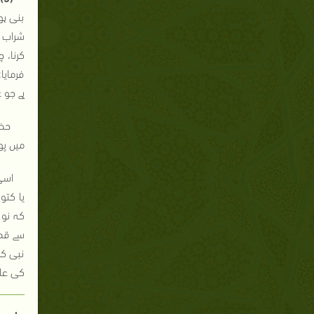
بنی ہو
شراب ت
کرنا، 
فرمایا
ہے جو 
حضر
میں پوچ
اسی
یا کتو
کہ نو 
سے قطع
نبی کر
کی علت