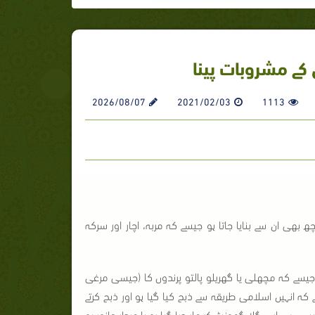
 کے مشروبات پینا
2026/08/07
2021/02/03
1113
بھی ان سے بنایا جاتا ہو جیسے کہ مربہ، اچار اور سرکہ
جیسے کہ مچھلی یا گھریلو پالتو پرندوں کا (جیسی مرغی
کہ انہیں اسلامی طریقہ سے ذبح کیا گیا ہو اور ذبح کرتے
یسی ہی اسے گلا گھونٹ کر مار دیا گیا ہو یا مردار جانور ہو