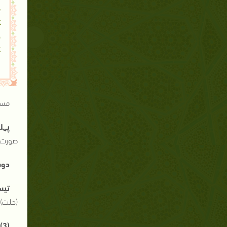
ع
ک
ف
ک
مسلم
پہل
صورت م
دوس
تیس
(حلت) 
(3) مشروبات: