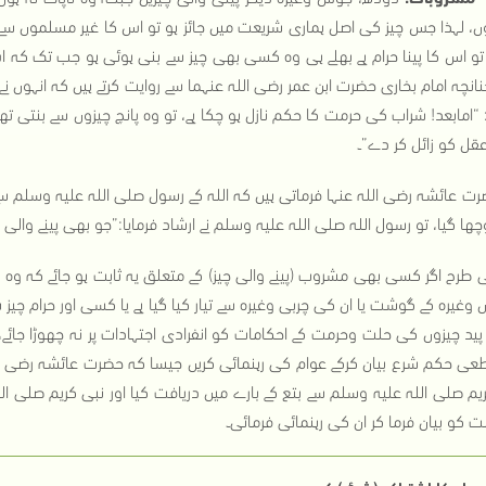
ں، لہذا جس چیز کی اصل ہماری شریعت میں جائز ہو تو اس کا غیر مسلموں سے لے 
و اس کا پینا حرام ہے بھلے ہی وہ کسی بھی چیز سے بنی ہوئی ہو جب تک کہ ا
چنانچہ امام بخاری حضرت ابن عمر رضی اللہ عنہما سے روایت کرتے ہیں کہ انہوں نے
: “امابعد! شراب کی حرمت کا حکم نازل ہو چکا ہے، تو وہ پانچ چیزوں سے بنتی تھ
عقل کو زائل کر دے”۔
ت عائشہ رضی اللہ عنہا فرماتی ہیں کہ اللہ کے رسول صلی اللہ علیہ وسلم سے 
ھا گیا، تو رسول اللہ صلی اللہ علیہ وسلم نے ارشاد فرمایا:”جو بھی پینے والی چیز ن
 طرح اگر کسی بھی مشروب (پینے والی چیز) کے متعلق یہ ثابت ہو جائے کہ وہ 
ں وغیرہ کے گوشت یا ان کی چربی وغیرہ سے تیار کیا گیا ہے یا کسی اور حرام چیز سے
پید چیزوں کی حلت وحرمت کے احکامات کو انفرادی اجتہادات پر نہ چھوڑا جائے، 
ی حکم شرع بیان کرکے عوام کی رہنمائی کریں جیسا کہ حضرت عائشہ رضی اللہ
یم صلی اللہ علیہ وسلم سے بتع کے بارے میں دریافت کیا اور نبی کریم صلی 
 کو بیان فرما کر ان کی رہنمائی فرمائی۔