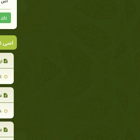
اس م
اگلا
اسی ق
ان
2021-02-03
غی
2021-02-04
غ