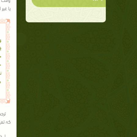
یا غیر 
وَ
خ
ج
ت
مِ
ترجم
کہ تم 
لہذ