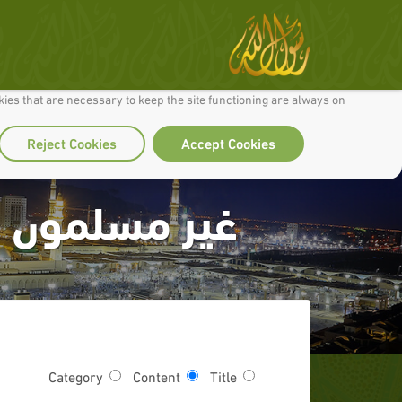
 to make our site work well for you and so we can continually improve it.
ies that are necessary to keep the site functioning are always on
Reject Cookies
Accept Cookies
غیر مسلموں کے 
Category
Content
Title