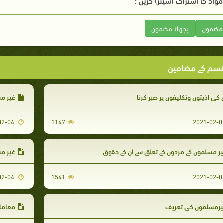
واد کا اشتراک (شیئر) کریں :
 مضمون
پچھلا مضمون
سم کے مضامین
 کی اذیتوں وتکلیفوں پر صبر کرنا
غیر مس
2021-02-04
1147
ر مسلموں کے مردوں کے تعلق سے ان کے حقوق
غير م
2021-02-04
1541
یرمسلموں کی تعریف
معاملا