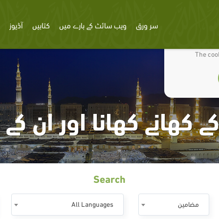
سر ورق
ویب سائٹ کے بارے میں
کتابیں
آڈیوز
We use cookies
The cook
کھانے کھانا اور ان کے
Search
مضامين
All Languages