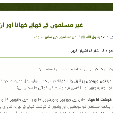
غیر مسلموں کے کھانے کھانا اور ان
ے تحت :
رسول اللہ ﷺ کا غير مسلموں کی ساتھ سلوک
واد کا اشتراک (شیئر) کریں :
 رکھیں کہ کھانے کی مطلقاً مندرجہ ذیل اقسام ہیں:
جیسے کہ سبزیاں، پھل وغیرہ اور جو کچھ 
 (چنانچہ یہ چیزیں تو بنا کسی قید وشرط کی کھائی جا سکتی ہیں)
حلال بری چوپایوں ومویشیوں کا ہو یا بحری جانوروں کا ہو 
، چنانچہ مسلمان کو مویشیوں اور پرندوں کا گوشت کھانے کے لیے یہ ضروری ہے 
 پر اللہ کا نام لیا گیا ہو، (ورنہ اگر اسلامی طریقہ سے ذبح نہ کیا گیا ہو بلکہ ا