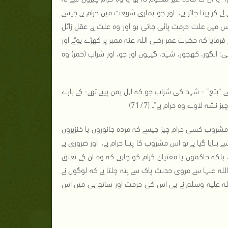
کر پینا جائز ہے، اور جو ہماری شریعت میں حرام ہے جیسے
س میں علت حرمت پائی جاتی ہو اور وہ علت ہے عقل زائل
 فرمایا کہ حضرت عمر رضی اللہ عنہ ممبر پر کھڑے ہوئے اور
ی: انگور، کھجور، شہد، گیہوں اور جو، اور شراب (خمر) وہ
“بتع” - شہد کی شراب جو کہ اہل یمن پیتے تھے- کے بارے
شہ لاوے وہ حرام ہے”۔ (71/7)
مشروب کسی حرام چیز جیسے کہ مردہ جانوروں یا خنزیروں
 بنایا گیا ہے تو اس مشروب کا پینا حرام ہے، اور ضروری ہے
بلکہ حاکموں یا مفتیان کرام کو چاہیے کہ وہ ان کے تعلق
 عنہا سے مروی حدىث پاک سے پتہ چلتا ہے کہ لوگوں نے
اللہ علیہ وسلم نے ہی اس کی حرمت اور ساتھ ہی میں اس