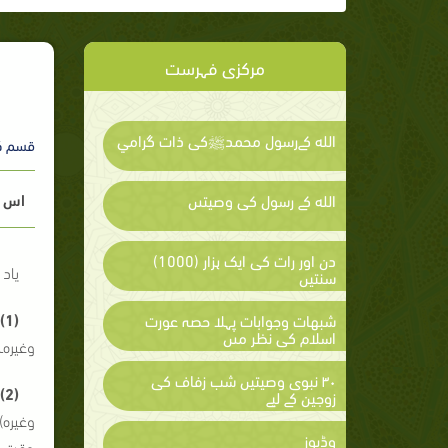
مرکزی فہرست
الله كےرسول محمدﷺكى ذات گرامي
قسم ک
اس م
الله كے رسول كى وصيتىں
دن اور رات کی ایک ہزار (1000)
یاد
سنتیں
(1) درختوں وپودوں پر اترنے والا کھانا:
شبهات وجوابات پہلا حصہ عورت
اسلام كى نظر مىں
وغیرہ۔
۳۰ نبوی وصیتیں شب زفاف کی
(2) گوشت کا کھانا:
زوجین کے لیے
وغیرہ)
وڈیوز
وقت اس