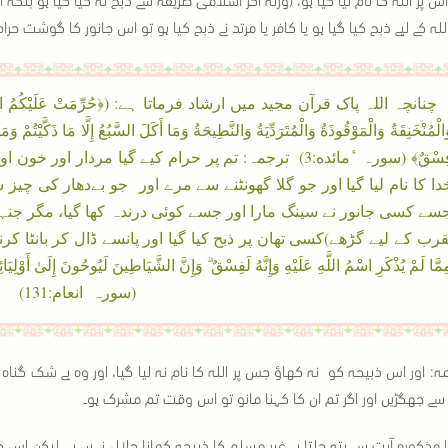
اللہ کے لیے ذبح کیا گیا ہو یا کافر یا مرتد نے ذبح کیا ہو تو اس جانور کا گوشت ح
چنانچہ اللہ پاک قرآن مجید میں ارشاد فرماتا ہے: (﴿حُرِّمَتْ عَلَيْكُمُ الْمَيْتَةُ وَالدَّ
الْمُنْخَنِقَةُ وَالْمَوْقُوذَةُ وَالْمُتَرَدِّيَةُ وَالنَّطِيحَةُ وَمَا أَكَلَ السَّبُعُ إِلَّا مَا ذَكَّيْتُمْ و
فِسْقٌ﴾ (سورہ ٔمائده:3) ترجمہ: تم پر حرام کیے گیا مرد
دا کا نام لیا گیا اور جو گلا گھونٹنے سے مرے اور جو بےدھار کی چیز 
سے کسی جانور نے سینگ مارا اور جسے کوئی درندہ کھا گیا، مگر جنہیں 
قرب کے لیے گڑھے)کسی تھان پر ذبح کیا گیا اور پانسے ڈال کر بانٹا کرنا یہ گ
مَّا لَمْ يُذْكَرِ اسْمُ اللَّهِ عَلَيْهِ وَإِنَّهُ لَفِسْقٌ ۗ وَإِنَّ الشَّيَاطِينَ لَيُوحُونَ إِلَىٰ أَوْلِيَ
(سورہ انعام:131)
ہ: اور اس ذبیحہ کو نہ کھاؤ جس پر اللہ کا نام نہ لیا گیا، اور وہ بے شک گناہ
سے جھگڑیں اور اگر تم ان کا کہنا مانو تو اس وقت تم مشرک ہو۔
ا مذکورہ آیت سے پتہ چلتا ہے غیر مسلم کا ذبیحہ کھانا حلال نہیں ہے، لیکن ا