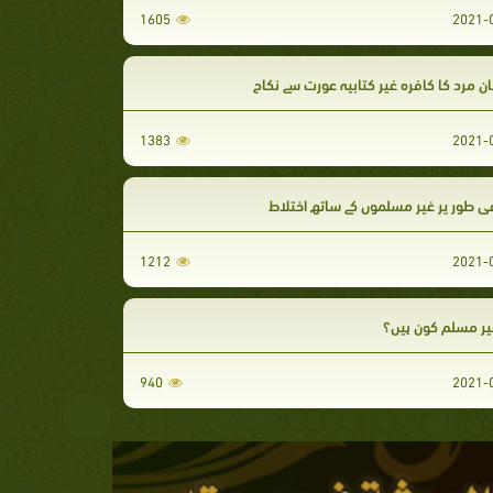
1605
 مرد کا کافرہ غیر کتابیہ عورت سے نکاح
1383
ی طور پر غیر مسلموں کے ساتھ اختلاط
1212
یر مسلم کون ہیں؟
940