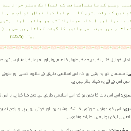
لیہ وسلم کے سامنے (ضیافت کے لیے) ایک دستر خوان پیش 
و ذبح کے وقت بتوں کا نام لیا گیا تھا)، تو آپ صلی ا
رما دیا اور ارشاد فرمایا: “تم جو جانور اپنے بتوں
ھاتا، میں صرف اسی جانور کا گوشت کھاتا ہوں جس پر ( ذ
ہو”۔ (225/6)
ان کو اہل کتاب کے ذبیحہ کے طریقے کا علم ہونے اور نہ ہونے کے اعتبار سے تین صو
ی:
مسلمان کو یہ یقین ہو کہ اسے اسلامی طریقے کے علاوہ کسی اور طریقے سے 
یں اس کے لئے یہ کھانا جائز نہیں ہے۔
ری:
اسے اس بات کا یقین ہو کہ اسے اسلامی طریقے سے ذبح کیا گیا ہے، یا اس ک
ری:
اس کو دونوں صورتوں کا شک وشبہ ہو، اور کوئی بھی پہلو راجح نہ ہو
اصل ہے لیکن بچنے میں احتیاط وتقوی ہے۔
دودھ، جوس وغیرہ دیگر پینی والی چیزیں جبکہ وہ ناپاک نہ ہوں، ی