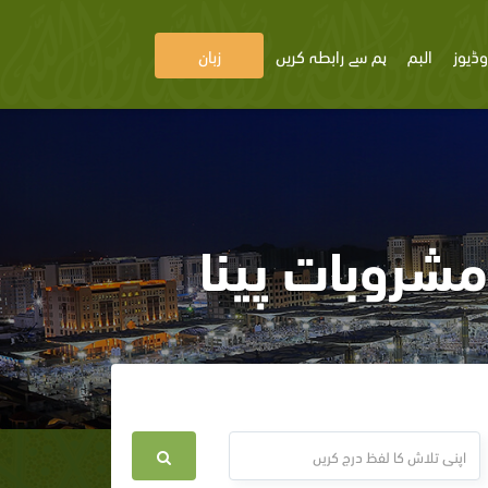
وڈیوز
البم
ہم سے رابطہ کریں
زبان
 مشروبات پینا