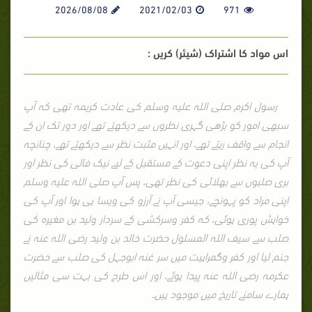
2026/08/08
2021/02/03
971
اس مواد کا اشتراک (شیئر) کریں :
رسول اکرم صلی اللہ علیہ وسلم کی عادت کریمہ تھی کہ آپ
سبھی امور کو بڑھی گہری نظروں سے دیکھتے تھے اور دور تک ان کے
انجام سے واقف رہتے تھے، اور انہیں مثبت نظر سے دیکھتے تھے، چنانچہ
آپ کی یہ نظر اپنی دعوت کے مستقبل کے لیے نیک فالی کی نظر اور
بری صلبوں سے بھلائی کی نظر تھی، پس آپ صلی اللہ علیہ وسلم
اپنی مراد کو پہونچے، جیسی آپ نے آرزو کی ویسا ہی ہوا اور آپ کی
خواہش پوری ہوئی، کہ کفر وسرکشی کے سردار ولید بن مغیرہ کی
صلب سے سیف اللہ المسلول حضرت خالد بن ولید رضی اللہ عنہ نے
جنم لیا اور کفر وگمراہیت میں سر غنہ ابوجہل کی صلب سے حضرت
عکرمہ رضی اللہ عنہ پیدا ہوئے، اور اس طرح کی بہت سی مثالیں
ہمارے سامنے تاریخ میں موجود ہیں۔