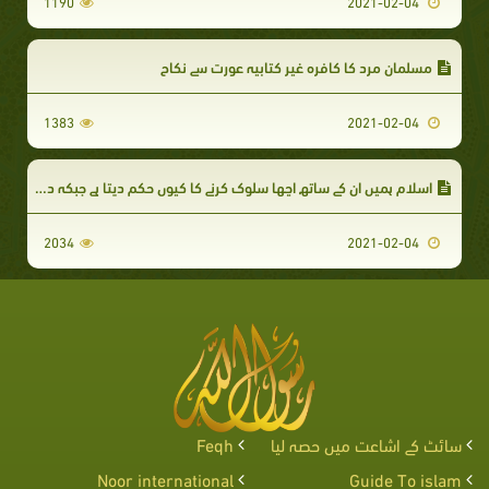
1190
2021-02-04
مسلمان مرد کا کافرہ غیر کتابیہ عورت سے نکاح
1383
2021-02-04
اسلام ہمیں ان کے ساتھ اچھا سلوک کرنے کا کیوں حکم دیتا ہے جبکہ دوسری طرف ہمیں ان کی تقلید و مشابہت اختیار کرنے سے بھی روکتا ہے؟
2034
2021-02-04
سائٹ کے اشاعت میں حصہ لیا
Feqh
Noor international
Guide To islam