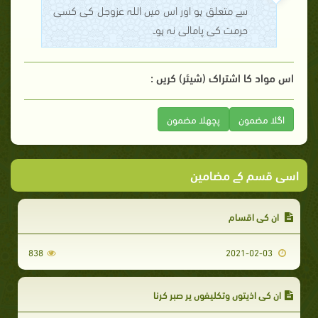
سے متعلق ہو اور اس میں اللہ عزوجل کی کسی
حرمت کی پامالی نہ ہو۔
اس مواد کا اشتراک (شیئر) کریں :
اگلا مضمون
پچھلا مضمون
اسی قسم کے مضامین
ان کی اقسام
838
2021-02-03
ان کی اذیتوں وتکلیفوں پر صبر کرنا