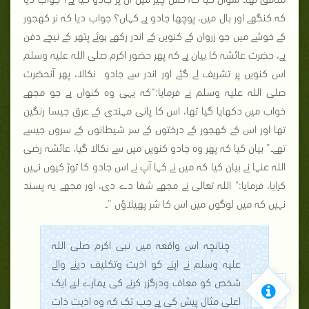
کہ کنگھے اور بال میں، پوچھا جادو ہے کہاں؟ جواب دیا کہ نر کھجور
کے خوشے میں جو زروان کے کنویں کے اندر رکھے ہوئے پتھر کے نیچے دفن
ہے، حضرت عائشہ کا بیان ہے کہ پھر حضور اکرم صلی اللہ علیہ وسلم
اس کنویں پر تشریف لے گئے اور اندر سے جادو نکالا، پھر آنحضرت
صلی اللہ علیہ وسلم نے فرمایا:“کہ یہی وہ کنواں ہے جو مجھے
خواب میں دکھایا گیا تھا، اس کا پانی مہندی کے عرق جیسا رنگین
تھا اور اس کے کھجور کے درختوں کے سر شیطانوں کے سروں جیسے
تھے۔” بیان کیا کہ پھر وہ جادو کنویں میں سے نکالا گیا، عائشہ رضی
اللہ عنہا نے بیان کیا کہ میں نے کہا آپ نے اس جادو کا توڑ کیوں نہیں
کرایا، فرمایا:" اللہ تعالی نے مجھے شفا دے دی، اور مجھے یہ پسند
نہیں کہ میں لوگوں میں اس کا شر پھیلاؤں ”۔
چنانچہ اس واقعہ میں نبی اکرم صلی اللہ
علیہ وسلم نے اپنے کو اذیت وتکلیف دینے والے
شخص کو معاف ودرگزر کرنے کی ہمارے لیے ایک
اعلی مثال پیش کی ہے جب تک کہ وہ اذیت ذات