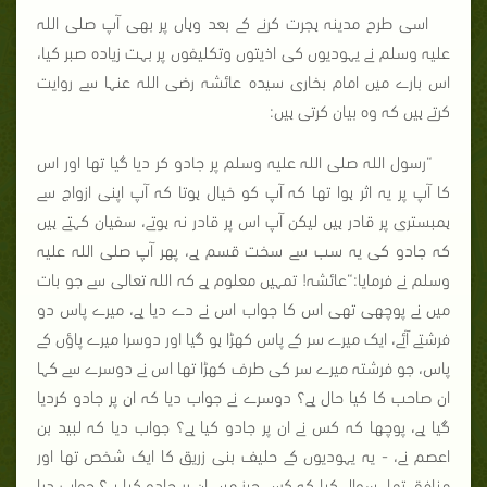
اسی طرح مدینہ ہجرت کرنے کے بعد وہاں پر بھی آپ صلی اللہ
علیہ وسلم نے یہودیوں کی اذیتوں وتکلیفوں پر بہت زیادہ صبر کیا،
اس بارے میں امام بخاری سیدہ عائشہ رضی اللہ عنہا سے روایت
کرتے ہیں کہ وہ بیان کرتی ہیں:
“رسول اللہ صلی اللہ علیہ وسلم پر جادو کر دیا گیا تھا اور اس
کا آپ پر یہ اثر ہوا تھا کہ آپ کو خیال ہوتا کہ آپ اپنی ازواج سے
ہمبستری پر قادر ہیں لیکن آپ اس پر قادر نہ ہوتے، سفیان کہتے ہیں
کہ جادو کی یہ سب سے سخت قسم ہے، پھر آپ صلی اللہ علیہ
وسلم نے فرمایا:“عائشہ! تمہیں معلوم ہے کہ اللہ تعالی سے جو بات
میں نے پوچھی تھی اس کا جواب اس نے دے دیا ہے، میرے پاس دو
فرشتے آئے، ایک میرے سر کے پاس کھڑا ہو گیا اور دوسرا میرے پاؤں کے
پاس، جو فرشتہ میرے سر کی طرف کھڑا تھا اس نے دوسرے سے کہا
ان صاحب کا کیا حال ہے؟ دوسرے نے جواب دیا کہ ان پر جادو کردیا
گیا ہے، پوچھا کہ کس نے ان پر جادو کیا ہے؟ جواب دیا کہ لبید بن
اعصم نے، - یہ یہودیوں کے حلیف بنی زریق کا ایک شخص تھا اور
منافق تھا۔ سوال کیا کہ کس چیز میں ان پر جادو کیا ہے؟ جواب دیا