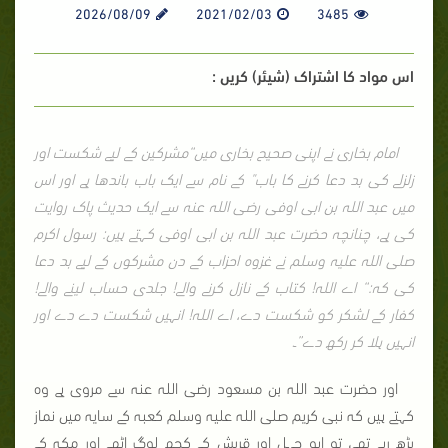
2026/08/09
2021/02/03
3485
اس مواد کا اشتراک (شیئر) کریں :
امام بخاری نے اپنی صحیح بخاری میں“مشرکین کے لیے شکست اور
زلزلے کی بد دعا کرنے کا باب" کے نام سے ایک باب باندھا ہے اور اس
میں عبد اللہ بن ابی اوفی رضی اللہ عنہ سے ایک حدیث پاک روایت
کی ہے، چنانچہ حضرت عبد اللہ بن ابی اوفی کہتے ہیں: رسول اکرم
صلی اللہ علیہ وسلم نے غزوہ احزاب کے دن مشرکوں کے لیے بد دعا
کی کہ:“ اے اللہ! کتاب کے نازل کرنے والے! جلدی حساب لینے والے!
کفار کے لشکر کو شکست دے، اے اللہ! انہیں شکست دے دے اور
انہیں ہلا کر رکھ دے”۔
اور حضرت عبد اللہ بن مسعود رضی اللہ عنہ سے مروی ہے وہ
کہتے ہیں کہ نبی کریم صلی اللہ علیہ وسلم کعبہ کے سایہ میں نماز
پڑھ رہے تھے، تو ابو جہل اور قریش کے کچھ لوگ اٹھے اور مکہ کے