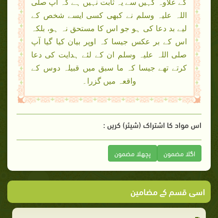
کے علاوہ کہیں سے یہ ثابت نہیں ہے کہ آپ صلی
اللہ علیہ وسلم نے کبھی کسی ایسے شخص کے
لیے بد دعا کی ہو جو اس کا مستحق نہ ہو، بلکہ
اس کے بر عکس جیسا کہ اوپر بیان کیا گیا آپ
صلی اللہ علیہ وسلم ان کے لئے ہدایت کی دعا
کرتے تھے جیسا کہ ما سبق میں قبیلہ دوس کے
واقعہ میں گزرا۔
اس مواد کا اشتراک (شیئر) کریں :
اگلا مضمون
پچھلا مضمون
اسی قسم کے مضامین