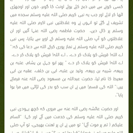
کسی کونے سے میں ذبح کئے ہوئے اونٹ کا گوبر، خون اور اوجھڑی
اٹھا کر لائے اور جب یہ نبی کریم صلی اللہ علیہ وسلم سجدہ میں
تشریف لے گئے تو انہوں نے وہ غلاظتیں نبی اکرم صلی اللہ علیہ
وسلم پر ڈال دیں، حضرت فاطمہ رضی اللہ عنہا آئیں اور ان
غلاظتوں کو آپ صلی اللہ علیہ وسلم کے اوپر سے ہٹایا، پس نبی
کریم صلی اللہ علیہ وسلم نے نماز پوری کرکے اللہ سے دعا کی کہ:“
اے اللہ! قریش کو ہلاک کر دے، ۔ اے اللہ! قریش کو ہلاک کر دے،
اے اللہ! قریش کو ہلاک کر دے ” پھر ابو جہل بن ہشام، عتبہ بن
ربیعہ، شیبہ بن ربیعہ، ولید بن عتبہ، ابی بن خلف، عقبہ بن ابی
معیط کا نام لیا، حضرت عبداللہ بن مسعود رضی اللہ عنہ فرماتے
ہیں:“ اللہ کی قسم! میں نے ان سب کو بدر کی لڑائی میں مرا ہوا
پایا”۔
اور حضرت عائشہ رضی اللہ عنہ سے مروی کہ کچھ یہودی نبی
کریم صلی اللہ علیہ وسلم کی خدمت میں آئے اور کہا: “السام
علیکم ( تم پر موت آئے)” تو میں نے ان پر لعنت بھیجی، تو آپ صلی
اللہ علیہ وسلم نے فرمایا:“کیا ہوا تمہیں؟” میں نے کہا:“کیا انہوں نے