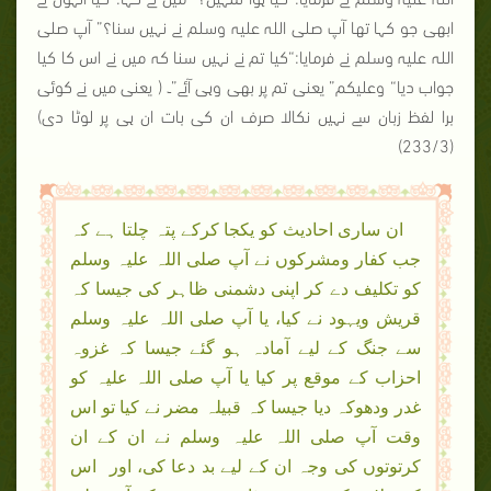
ابھی جو کہا تھا آپ صلی اللہ علیہ وسلم نے نہیں سنا؟” آپ صلی
اللہ علیہ وسلم نے فرمایا:“کیا تم نے نہیں سنا کہ میں نے اس کا کیا
جواب دیا“ وعلیکم” یعنی تم پر بھی وہی آئے”۔ ( یعنی میں نے کوئی
برا لفظ زبان سے نہیں نکالا صرف ان کی بات ان ہی پر لوٹا دی)
(233/3)
ان ساری احادیث کو یکجا کرکے پتہ چلتا ہے کہ
جب کفار ومشرکوں نے آپ صلی اللہ علیہ وسلم
کو تکلیف دے کر اپنی دشمنی ظاہر کی جیسا کہ
قریش ویہود نے کیا، یا آپ صلی اللہ علیہ وسلم
سے جنگ کے لیے آمادہ ہو گئے جیسا کہ غزوہ
احزاب کے موقع پر کیا یا آپ صلی اللہ علیہ کو
غدر ودھوکہ دیا جیسا کہ قبیلہ مضر نے کیا تو اس
وقت آپ صلی اللہ علیہ وسلم نے ان کے ان
کرتوتوں کی وجہ ان کے لیے بد دعا کی، اور اس