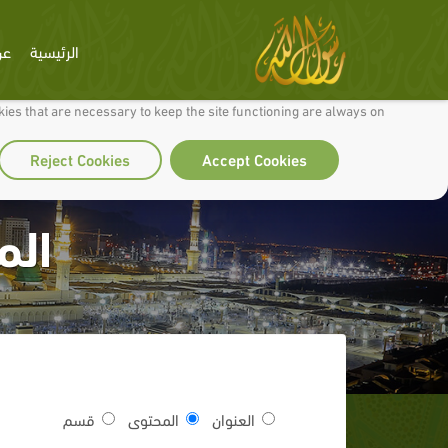
الرئيسية
عن
 to make our site work well for you and so we can continually improve it.
ies that are necessary to keep the site functioning are always on
Reject Cookies
Accept Cookies
الم
العنوان
المحتوى
قسم