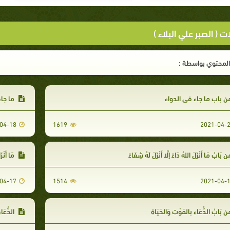
ت ( الصبر علي البلاء )
لمحتوي بواسطة :
 باب ما جاء في الدواء
ما جاء
04-18
1619
2021-04-
 بَابُ مَا أَنْزَلَ اللهُ دَاءً إِلَّا أَنْزَلَ لَهُ شِفَاءً
مَا أَنْزَل
04-17
1514
2021-04-
 بَابُ الدُّعَاءِ بِالمَوْتِ وَالحَيَاةِ
الدُّعَاء