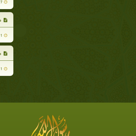
07
من
01
من
31