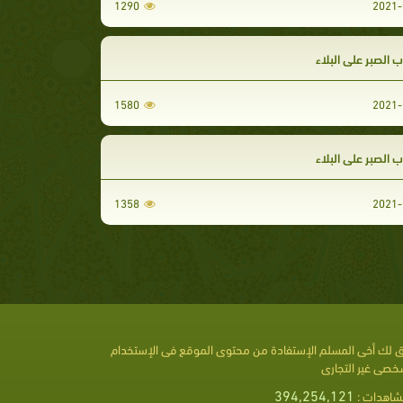
1290
2021-
 الصبر علي البلاء
1580
2021-
 الصبر علي البلاء
1358
2021-
 لك أخى المسلم الإستفادة من محتوى الموقع فى الإستخدام
خصى غير التجارى
394,254,121
شاهدات :