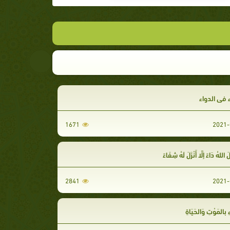
 في الدواء
1671
2021-
َ اللهُ دَاءً إِلَّا أَنْزَلَ لَهُ شِفَاءً
2841
2021-
ِ بِالمَوْتِ وَالحَيَاةِ