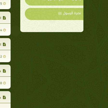
15
نصرة الرسول ﷺ
ال
14
ال
12
من
10
من