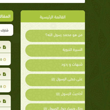
المقالا
القائمة الرئيسية
شارك ا
من هو محمد رسول الله؟
من
السيرة النبوية
20
شبهات و ردود
من
على خطى الرسول ﷺ
18
أحاديث الرسول ﷺ
من
رجال ونساء حول الرسول ﷺ