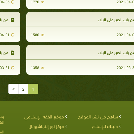
04-06
1770
2021-04-
 باب الصبر علي البلاء
من باب
04-01
1580
2021-04-
 باب الصبر علي البلاء
من باب
03-31
1358
2021-03-
2
1
ساهم في نشر الموقع
موقع الفقه الإسلامي
يحق
الش
دليلك للإسلام
مركز نور إنترناشيونال
الم