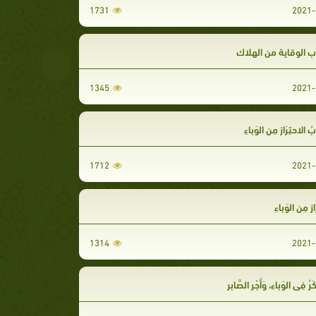
1731
2021-
 الوقاية من الهلاك
1345
2021-
 الاحتِرَازِ مِن الوَباءِ
1712
2021-
زِ مِن الوَباءِ
1314
2021-
رُ فِي الوَباءِ، وَأَجْرِ الصَّابِرِ