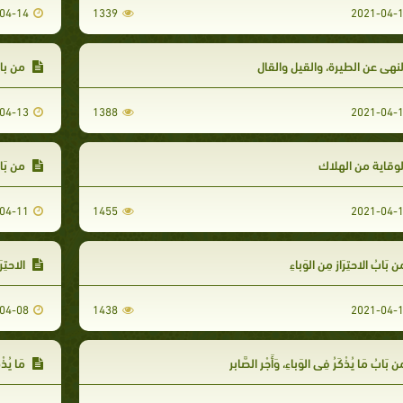
04-14
1339
2021-04-
نهي عن الطيرة، والقيل والقال
من باب
04-13
1388
2021-04-
وقاية من الهلاك
من بَابُ
04-11
1455
2021-04-
 بَابُ الاحتِرَازِ مِن الوَباءِ
الاحتِرَا
04-08
1438
2021-04-
 بَابُ مَا يُذْكَرُ فِي الوَباءِ، وَأَجْرِ الصَّابِرِ
مَا يُذْكَ